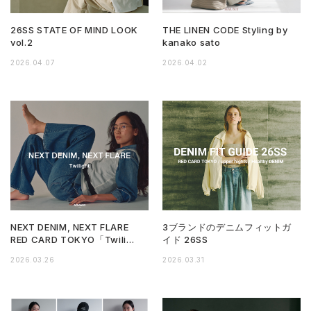
26SS STATE OF MIND LOOK
THE LINEN CODE Styling by
vol.2
kanako sato
2026.04.07
2026.04.02
NEXT DENIM, NEXT FLARE
3ブランドのデニムフィットガ
RED CARD TOKYO「Twili…
イド 26SS
2026.03.26
2026.03.31