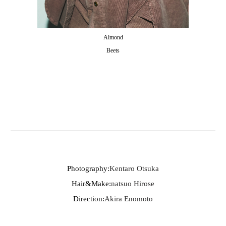
Almond
Beets
Photography:
Kentaro Otsuka
Hair&Make:
natsuo Hirose
Direction:
Akira Enomoto