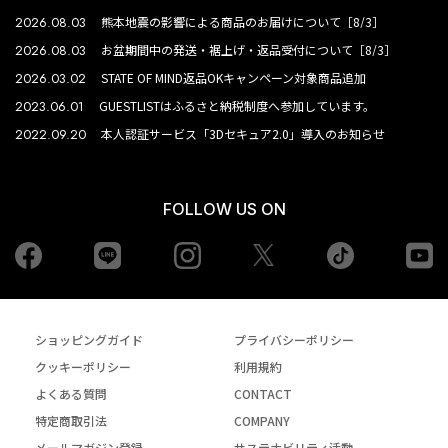
2026.08.03
熊本地震の影響による商品のお届けについて［8/3］
2026.08.03
お盆期間中の発送・裾上げ・返品受付について［8/3］
2026.03.02
STATE OF MIND返品OKキャンペーン対象商品追加
2023.06.01
GUESTLISTはふるさと納税制度へ参加しています。
2022.09.20
本人認証サービス「3Dセキュア2.0」導入のお知らせ
FOLLOW US ON
Facebook
LINE
Instagram
tiktok
yo
Twiiter
ショッピングガイド
プライバシーポリシー
クッキーポリシー
利用規約
よくある質問
CONTACT
特定商取引法
COMPANY
メールマガジン登録
サステナビリティ活動