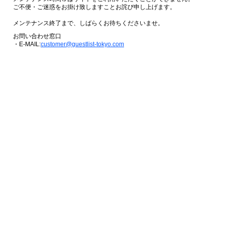
ご不便・ご迷惑をお掛け致しますことお詫び申し上げます。
メンテナンス終了まで、しばらくお待ちくださいませ。
お問い合わせ窓口
・E-MAIL:
customer@guestlist-tokyo.com