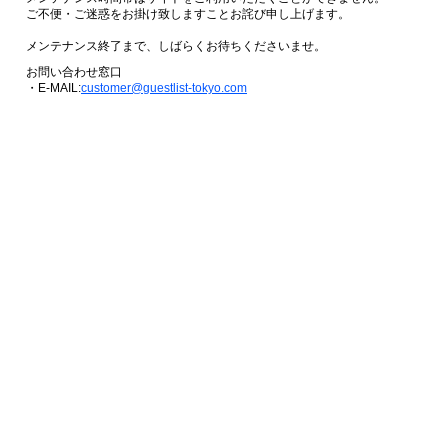
ご不便・ご迷惑をお掛け致しますことお詫び申し上げます。
メンテナンス終了まで、しばらくお待ちくださいませ。
お問い合わせ窓口
・E-MAIL:
customer@guestlist-tokyo.com