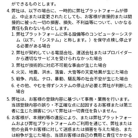
ができるものとします。
弊社は、以下の場合に、一時的に弊社プラットフォームが停
止、中止または変更されたとしても、お客様が直接的または間
接的に被った一切の損害、損失、不利益等について、いかなる
責任も負わないものとします。
弊社プラットフォームに係る設備等のコンピューターシステ
ム（以下、「システム」と称します。）を保守点検し停止す
る必要がある場合
弊社が契約している電話会社、運送会社またはプロバイダー
から適切なサービスを受けられなかった場合
弊社が技術的に対応不可能な事由が生じた場合
火災、地震、洪水、落雷、大雪等の天変地異が生じた場合
戦争、内乱、テロ、暴動、騒乱等の社会不安が生じた場合
その他、やむを得ずシステムの停止が必要と弊社が判断した
場合
弊社は、お客様の登録内容に基づいて事務・業務を行います。
当該登録内容の誤り・不正確な点に起因するお客様または第三
者に生じた損害について弊社は一切責任を負いません。
お客様が、本規約等の違反により、または弊社プラットフォー
ムおよび弊社プラットフォームのご利用を通じて、弊社または
他の会員やお客様に対して迷惑または損害を与えた場合、また
は紛争が生じた場合、当該お客様は自己の費用と責任でかかる