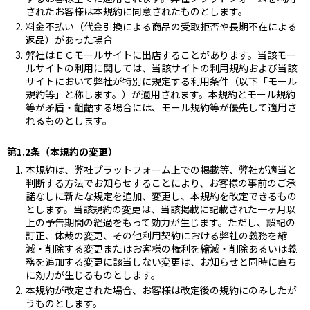
されたお客様は本規約に同意されたものとします。
料金不払い（代金引換による商品の受取拒否や長期不在による
返品）があった場合
弊社はＥＣモールサイトに出店することがあります。当該モー
ルサイトの利用に関しては、当該サイトの利用規約および当該
サイトにおいて弊社が特別に規定する利用条件（以下「モール
規約等」と称します。）が適用されます。本規約とモール規約
等が矛盾・齟齬する場合には、モール規約等が優先して適用さ
れるものとします。
第1.2条（本規約の変更）
本規約は、弊社プラットフォーム上での掲載等、弊社が適当と
判断する方法でお知らせすることにより、お客様の事前のご承
諾なしに新たな規定を追加、変更し、本規約を改定できるもの
とします。当該規約の変更は、当該掲載に記載された一ヶ月以
上の予告期間の経過をもって効力が生じます。ただし、誤記の
訂正、体裁の変更、その他利用契約における弊社の義務を縮
減・削除する変更またはお客様の権利を縮減・削除あるいは義
務を追加する変更に該当しない変更は、お知らせと同時に直ち
に効力が生じるものとします。
本規約が改定された場合、お客様は改定後の規約にのみしたが
うものとします。