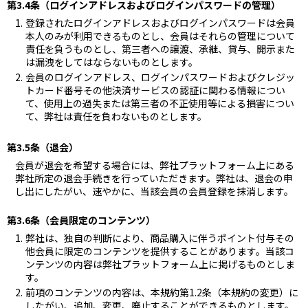
第3.4条（ログインアドレスおよびログインパスワードの管理）
登録されたログインアドレスおよびログインパスワードは会員
本人のみが利用できるものとし、会員はそれらの管理について
責任を負うものとし、第三者への譲渡、承継、貸与、開示また
は漏洩をしてはならないものとします。
会員のログインアドレス、ログインパスワードおよびクレジッ
トカード番号その他決済サービスの認証に関わる情報につい
て、使用上の過失または第三者の不正使用等による損害につい
て、弊社は責任を負わないものとします。
第3.5条（退会）
会員が退会を希望する場合には、弊社プラットフォーム上にある
弊社所定の退会手続きを行っていただきます。弊社は、退会の申
し出にしたがい、速やかに、当該会員の会員登録を抹消します。
第3.6条（会員限定のコンテンツ）
弊社は、独自の判断により、商品購入に伴うポイント付与その
他会員に限定のコンテンツを提供することがあります。当該コ
ンテンツの内容は弊社プラットフォーム上に掲げるものとしま
す。
前項のコンテンツの内容は、本規約第1.2条（本規約の変更）に
したがい、追加、変更、廃止することができるものとします。