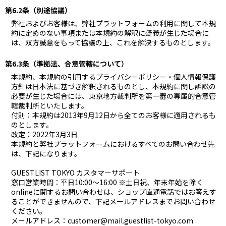
第6.2条（別途協議）
弊社およびお客様は、弊社プラットフォームの利用に関して本規
約に定めのない事項または本規約の解釈に疑義が生じた場合に
は、双方誠意をもって協議の上、これを解決するものとします。
第6.3条（準拠法、合意管轄について）
本規約、本規約の引用するプライバシーポリシー・個人情報保護
方針は日本法に基づき解釈されるものとし、本規約に関し訴訟の
必要が生じた場合には、東京地方裁判所を第一審の専属的合意管
轄裁判所といたします。
付則：本規約は2013年9月12日から全てのお客様に適用されるも
のとします。
改定：2022年3月3日
本規約と弊社プラットフォームにおけるすべてのお問い合わせ先
は、下記になります。
GUESTLIST TOKYO カスタマーサポート
窓口営業時間：平日10:00～16:00 ※土日祝、年末年始を除く
onlineに関するお問い合わせは、ショップ直通電話ではお答えす
ることができませんので、下記メールアドレスまでお問い合わせ
ください。
メールアドレス：customer@mail.guestlist-tokyo.com