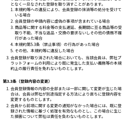
となく一旦なされた登録を取り消すことがあります。
本規約等への違反により、会員登録の抹消等の処分を受けて
いる場合
会員登録の申請内容に虚偽の事項が含まれている場合
商品等に関する料金等の支払遅延、長期間に亘る商品等の受
取り不能、不当な返品・交換の要求ないしその他の債務不履
行があった場合
本規約第5.3条（禁止事項）の行為があった場合
その他、本規約等に違反した場合
会員登録が取り消された場合においても、当該会員は、弊社プ
ラットフォームの利用により既に発生した支払い義務等の本規
約上の履行責任を免れないものとします。
第3.3条（登録内容の変更）
会員登録情報の内容の全部または一部に関して変更が生じた場
合は、会員は弊社が別途指定する方法により直ちに登録内容を
変更するものとします。
会員から前項に関する変更の通知がなかった場合には、既に登
録された情報に基づく処理を有効なものとし、この場合に生じ
た損害について弊社は責任を負わないものとします。