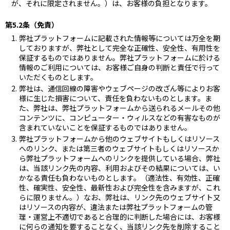
が、それに限定されません。）は、お客様の負担となります。
第5.2条（免責）
弊社プラットフォームに記載された情報等については万全を期
しておりますが、弊社として完全な正確性、安全性、有用性を
保証するものではありません。弊社プラットフォームに於ける
情報のご利用については、お客様ご自身の判断と責任で行って
いただくものとします。
弊社は、通信回線の障害やウェブページの改ざん等によりお客
様に生じた損害について、責任を負わないものとします。ま
た、弊社は、弊社プラットフォームから送られるメールその他
コンテンツに、コンピューター・ウィルスなどの有害なものが
含まれていないことを保証するものではありません。
弊社プラットフォームから他のウェブサイトもしくはリソース
へのリンク、または第三者のウェブサイトもしくはリソースか
ら弊社プラットフォームへのリンクを提供している場合、弊社
は、当該リンク先の内容、利用およびその結果については、い
かなる責任も負わないものとします。（適法性、有効性、正確
性、確実性、安全性、最新性および完全性を含みますが、これ
らに限りません。）なお、弊社は、リンク先のウェブサイト又
はリソースの内容が、違法または弊社プラットフォームの管
理・運営上不適切であると合理的に判断した場合には、お客様
に何らの通知を要することなく、当該リンク先を削除すること