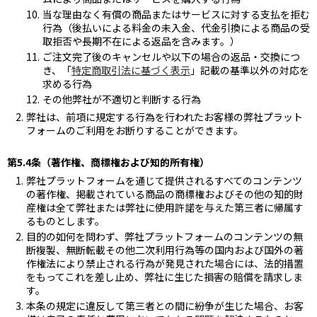
当な理由なく有償の商品またはサービスに対する支払を拒む
行為（後払いによる料金の未入金、代金引換による商品の受
取拒否や長期不在による返品を含みます。）
ご注文完了後のキャンセルや以下の場合の返品・交換につ
き、「
特定商取引法に基づく表示
」記載の基準以外の対応を
求める行為
その他弊社が不適切と判断する行為
弊社は、前項に規定する行為を行われたお客様の弊社プラット
フォームのご利用をお断りすることができます。
第5.4条（著作権、商標権および知的所有権）
弊社プラットフォームを通じて提供されるすべてのコンテンツ
の著作権、掲載されている商品の商標権およびその他の知的財
産権は全て弊社または弊社に使用許諾を与えた第三者に帰属す
るものとします。
目的の如何を問わず、弊社プラットフォームのコンテンツの無
断複製、無断転載その他二次利用行為等の国内および国外の著
作権法により禁止される行為が発見された場合には、法的措置
をもってこれを差し止め、弊社に生じた損害の賠償を請求しま
す。
本条の規定に違反して第三者との間に紛争が生じた場合、お客