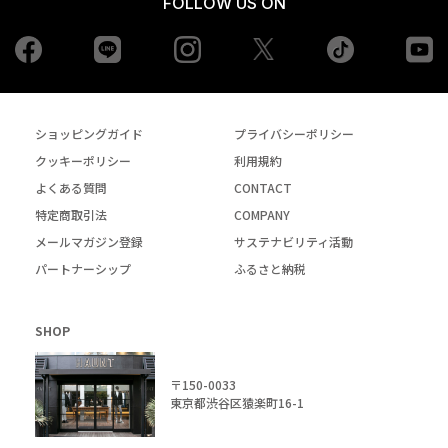
FOLLOW US ON
Facebook
LINE
Instagram
tiktok
yo
Twiiter
ショッピングガイド
プライバシーポリシー
クッキーポリシー
利用規約
よくある質問
CONTACT
特定商取引法
COMPANY
メールマガジン登録
サステナビリティ活動
パートナーシップ
ふるさと納税
SHOP
〒150-0033
東京都渋谷区猿楽町16-1