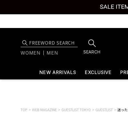
SEARCH
WOMEN
MEN
NEW ARRIVALS
EXCLUSIVE
PR
TOP
WEB MAGAZINE
GUESTLIST TOKYO
GUESTLIST
迷ったら