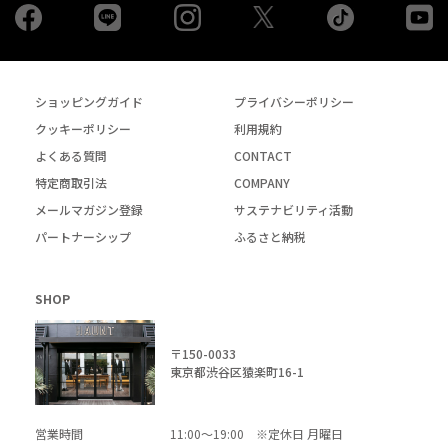
Facebook
LINE
Instagram
tiktok
yo
Twiiter
ショッピングガイド
プライバシーポリシー
クッキーポリシー
利用規約
よくある質問
CONTACT
特定商取引法
COMPANY
メールマガジン登録
サステナビリティ活動
パートナーシップ
ふるさと納税
SHOP
〒150-0033
東京都渋谷区猿楽町16-1
営業時間
11:00～19:00 ※定休日 月曜日