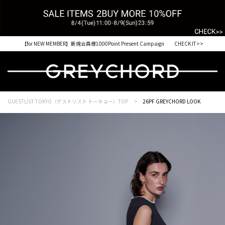
【for NEW MEMBER】新規会員様1000Point Present Campaign CHECK IT>>
税込33,000円以上ご購入で送料無料 CHECK IT>>
GUESTLIST TOKYO（ゲストリスト トーキョー）TOP
26PF GREYCHORD LOOK