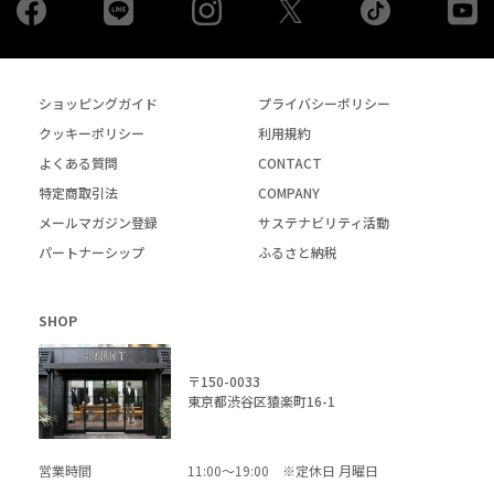
Facebook
LINE
Instagram
tiktok
yo
Twiiter
ショッピングガイド
プライバシーポリシー
クッキーポリシー
利用規約
よくある質問
CONTACT
特定商取引法
COMPANY
メールマガジン登録
サステナビリティ活動
パートナーシップ
ふるさと納税
SHOP
〒150-0033
東京都渋谷区猿楽町16-1
営業時間
11:00～19:00 ※定休日 月曜日