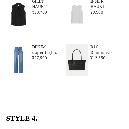
GILET
INNER
HAUNT
HAUNT
¥29,700
¥9,900
DENIM
BAG
upper hights
Diminutivo
¥27,500
¥12,650
STYLE 4.