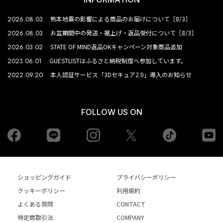
2026.08.03
熊本地震の影響による商品のお届けについて［8/3］
2026.08.03
お盆期間中の発送・裾上げ・返品受付について［8/3］
2026.03.02
STATE OF MIND返品OKキャンペーン対象商品追加
2023.06.01
GUESTLISTはふるさと納税制度へ参加しています。
2022.09.20
本人認証サービス「3Dセキュア2.0」導入のお知らせ
FOLLOW US ON
Facebook
LINE
Instagram
tiktok
yo
Twiiter
ショッピングガイド
プライバシーポリシー
クッキーポリシー
利用規約
よくある質問
CONTACT
特定商取引法
COMPANY