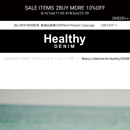
【for NEW MEMBER】新規会員様1000Point Present Campaign CHECK IT>>
GUESTLIST TOKYO（ゲストリスト トーキョー）TOP
Breezy Collection for Healthy DENIM