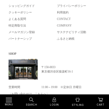
ショッピングガイド
プライバシーポリシー
クッキーポリシー
利用規約
よくある質問
CONTACT
特定商取引法
COMPANY
メールマガジン登録
サステナビリティ活動
パートナーシップ
ふるさと納税
SHOP
〒150-0033
東京都渋谷区猿楽町16-1
営業時間
11:00～19:00 ※定休日 月曜日
〈お問い合わせは、
こちら
へ〉
MENU
SEARCH
LOGIN
CART
STYLING