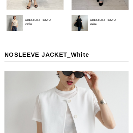
GUESTLIST TOKYO
GUESTLIST TOKYO
yuriko
waka
NOSLEEVE JACKET_White