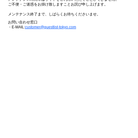
ご不便・ご迷惑をお掛け致しますことお詫び申し上げます。
メンテナンス終了まで、しばらくお待ちくださいませ。
お問い合わせ窓口
・E-MAIL:
customer@guestlist-tokyo.com