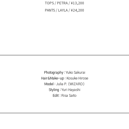
TOPS / PETRA / ¥13,200
PANTS / LAYLA / ¥24,200
Photography :
Yuko Sakurai
Hair&Make-up :
Kosuke Hirose
Model :
Julia P. (WIZARD)
Styling :
Yuri Hayashi
Edit :
Risa Saito