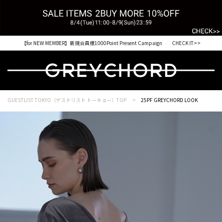
【for NEW MEMBER】新規会員様1000Point Present Campaign CHECK IT>>
税込33,000円以上ご購入で送料無料 CHECK IT>>
GUESTLIST TOKYO（ゲストリスト トーキョー）TOP
25PF GREYCHORD LOOK