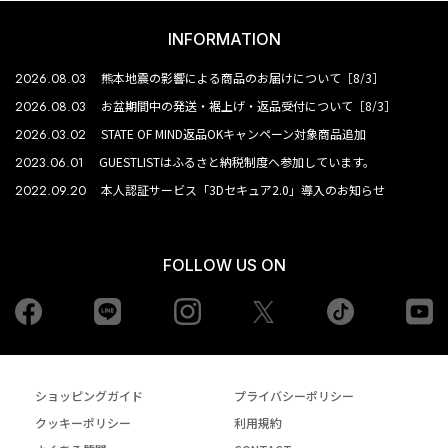
INFORMATION
2026.08.03
熊本地震の影響による商品のお届けについて［8/3］
2026.08.03
お盆期間中の発送・裾上げ・返品受付について［8/3］
2026.03.02
STATE OF MIND返品OKキャンペーン対象商品追加
2023.06.01
GUESTLISTはふるさと納税制度へ参加しています。
2022.09.20
本人認証サービス「3Dセキュア2.0」導入のお知らせ
FOLLOW US ON
Facebook
LINE
Instagram
tiktok
yo
Twiiter
ショッピングガイド
プライバシーポリシー
クッキーポリシー
利用規約