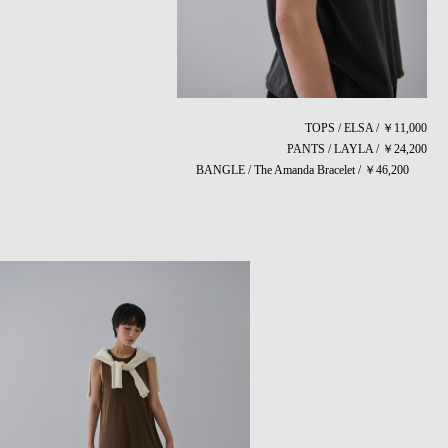
TOPS / ELSA / ￥11,000
PANTS / LAYLA / ￥24,200
BANGLE / The Amanda Bracelet / ￥46,200