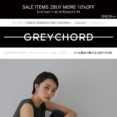
Shopping from outside Japan? Visit our Global Site here. >>
税込33,000円以上ご購入で送料無料 CHECK IT>>
GUESTLIST TOKYO（ゲストリスト トーキョー）TOP
5つの素材で魅せるGREYCHORD