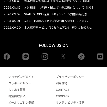
2026.08.03
熊本地震の影響による商品のお届けについて［8/3］
2026.08.03
お盆期間中の発送・裾上げ・返品受付について［8/3］
2026.03.02
STATE OF MIND返品OKキャンペーン対象商品追加
2023.06.01
GUESTLISTはふるさと納税制度へ参加しています。
2022.09.20
本人認証サービス「3Dセキュア2.0」導入のお知らせ
FOLLOW US ON
Facebook
LINE
Instagram
tiktok
yo
Twiiter
ショッピングガイド
プライバシーポリシー
クッキーポリシー
利用規約
よくある質問
CONTACT
特定商取引法
COMPANY
メールマガジン登録
サステナビリティ活動