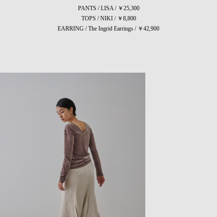
PANTS / LISA / ￥25,300
TOPS / NIKI / ￥8,800
EARRING / The Ingrid Earrings / ￥42,900