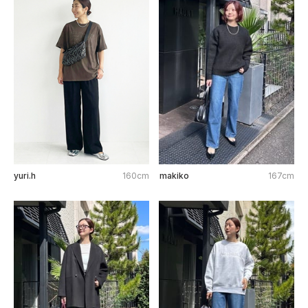
yuri.h
160cm
makiko
167cm