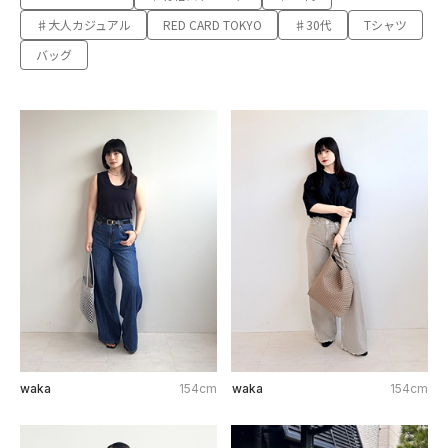
♯大人カジュアル
RED CARD TOKYO
♯30代
Tシャツ
バッグ
waka
154cm
waka
154cm