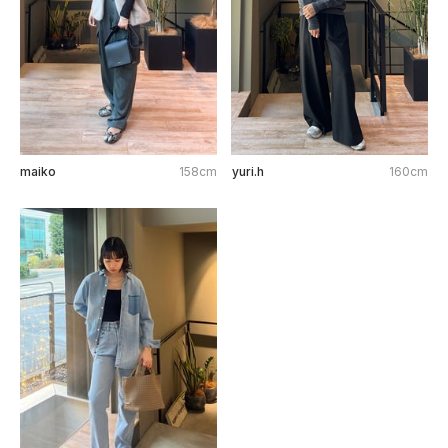
maiko
158cm
yuri.h
160cm