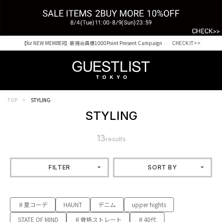
【for NEW MEMBER】新規会員様1000Point Present Campaign CHECK IT>>
TOP
STYLING
STYLING
13
results
FILTER
SORT BY
♯夏コーデ
HAUNT
デニム
upper hights
STATE OF MIND
♯骨格ストレート
♯40代