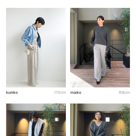
kuniko
170cm
maiko
158cm