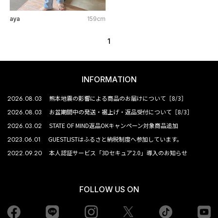
aya
159cm
1
INFORMATION
2026.08.03
熊本地震の影響による商品のお届けについて［8/3］
2026.08.03
お盆期間中の発送・裾上げ・返品受付について［8/3］
2026.03.02
STATE OF MIND返品OKキャンペーン対象商品追加
2023.06.01
GUESTLISTはふるさと納税制度へ参加しています。
2022.09.20
本人認証サービス「3Dセキュア2.0」導入のお知らせ
FOLLOW US ON
Facebook
LINE
Instagram
tiktok
yo
Twiiter