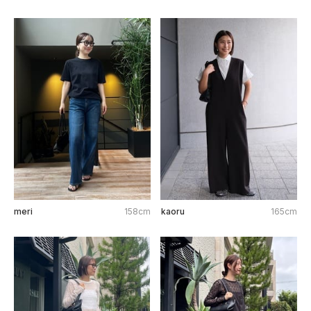
meri
158cm
kaoru
165cm