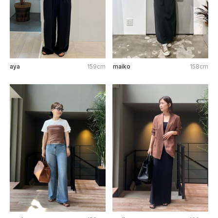
aya
159cm
maiko
158cm