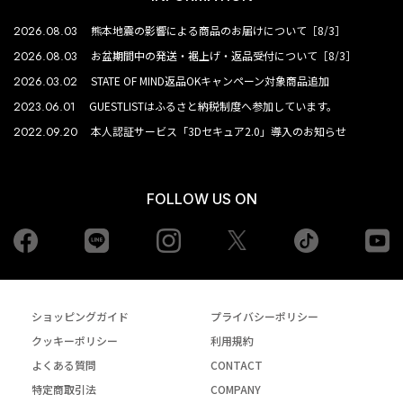
2026.08.03
熊本地震の影響による商品のお届けについて［8/3］
2026.08.03
お盆期間中の発送・裾上げ・返品受付について［8/3］
2026.03.02
STATE OF MIND返品OKキャンペーン対象商品追加
2023.06.01
GUESTLISTはふるさと納税制度へ参加しています。
2022.09.20
本人認証サービス「3Dセキュア2.0」導入のお知らせ
FOLLOW US ON
Facebook
LINE
Instagram
tiktok
yo
Twiiter
ショッピングガイド
プライバシーポリシー
クッキーポリシー
利用規約
よくある質問
CONTACT
特定商取引法
COMPANY