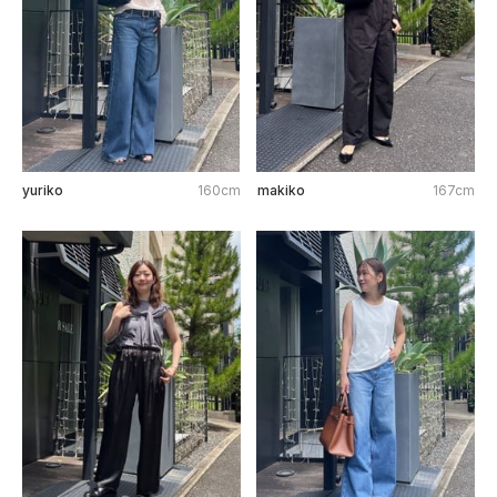
yuriko
160cm
makiko
167cm