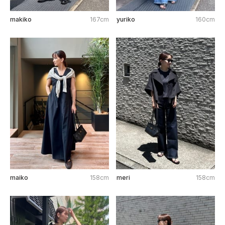
makiko
167cm
yuriko
160cm
maiko
158cm
meri
158cm