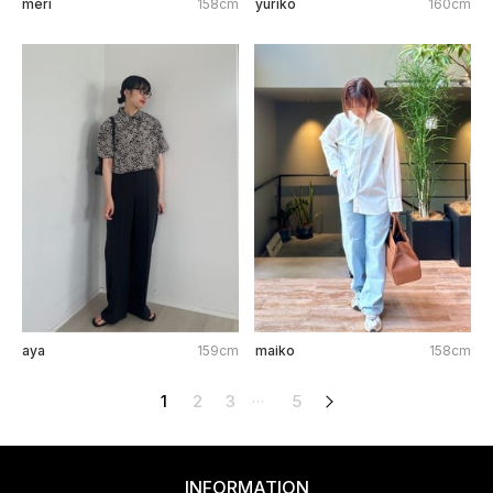
meri
158cm
yuriko
160cm
aya
159cm
maiko
158cm
1
2
3
5
次へ
…
INFORMATION