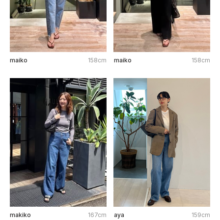
maiko
158cm
maiko
158cm
makiko
167cm
aya
159cm