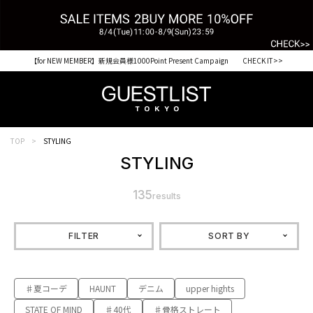
【for NEW MEMBER】新規会員様1000Point Present Campaign CHECK IT>>
TOP
STYLING
STYLING
135
results
FILTER
SORT BY
♯夏コーデ
HAUNT
デニム
upper hights
STATE OF MIND
♯40代
♯骨格ストレート