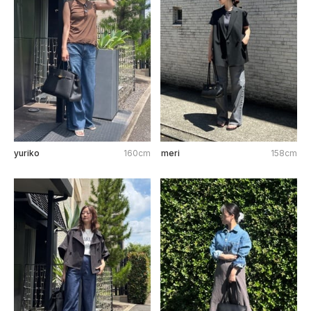
yuriko
160cm
meri
158cm