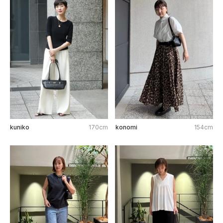
kuniko
170cm
konomi
154cm