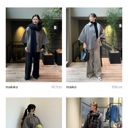
makiko
167cm
maiko
158cm