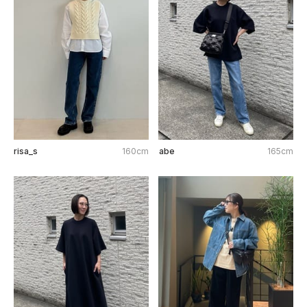
risa_s
160cm
abe
165cm