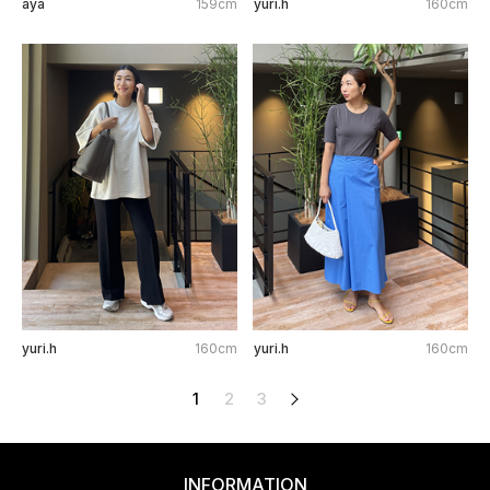
aya
159cm
yuri.h
160cm
yuri.h
160cm
yuri.h
160cm
1
2
3
次へ
INFORMATION