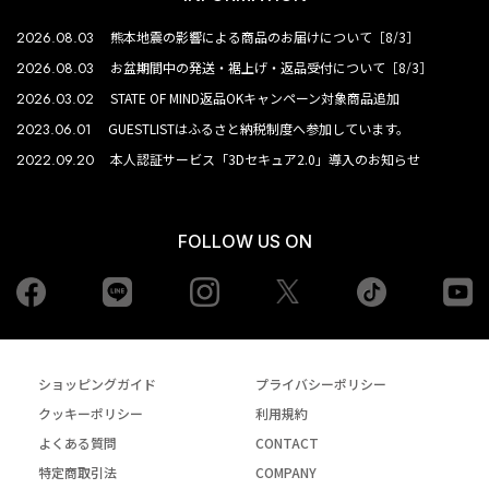
2026.08.03
熊本地震の影響による商品のお届けについて［8/3］
2026.08.03
お盆期間中の発送・裾上げ・返品受付について［8/3］
2026.03.02
STATE OF MIND返品OKキャンペーン対象商品追加
2023.06.01
GUESTLISTはふるさと納税制度へ参加しています。
2022.09.20
本人認証サービス「3Dセキュア2.0」導入のお知らせ
FOLLOW US ON
Facebook
LINE
Instagram
tiktok
yo
Twiiter
ショッピングガイド
プライバシーポリシー
クッキーポリシー
利用規約
よくある質問
CONTACT
特定商取引法
COMPANY