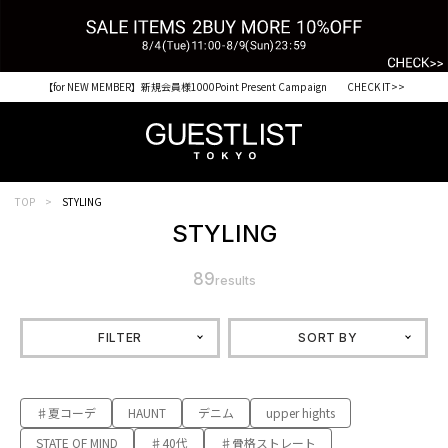
【for NEW MEMBER】新規会員様1000Point Present Campaign CHECK IT>>
TOP
STYLING
STYLING
89
results
FILTER
SORT BY
♯夏コーデ
HAUNT
デニム
upper hights
STATE OF MIND
♯40代
♯骨格ストレート