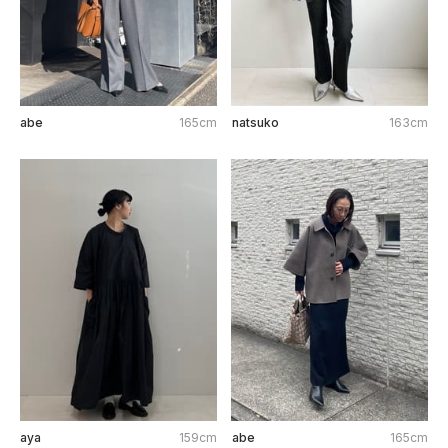
abe
165cm
natsuko
163cm
aya
159cm
abe
165cm