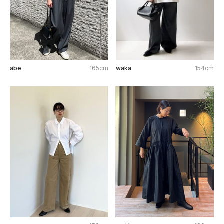
abe
165cm
waka
154cm