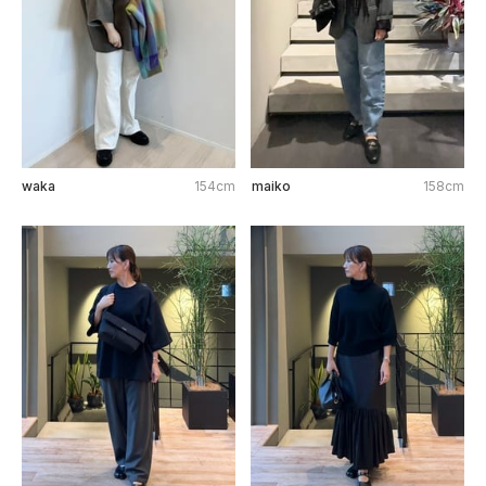
waka
154cm
maiko
158cm