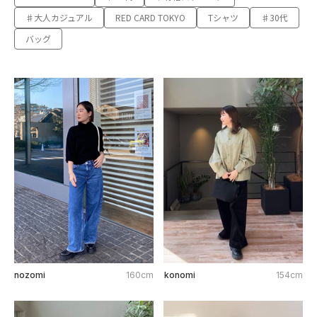
♯大人カジュアル
RED CARD TOKYO
Tシャツ
♯30代
バッグ
nozomi
160cm
konomi
154cm