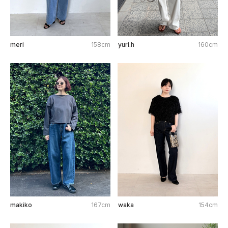
meri
158cm
yuri.h
160cm
makiko
167cm
waka
154cm