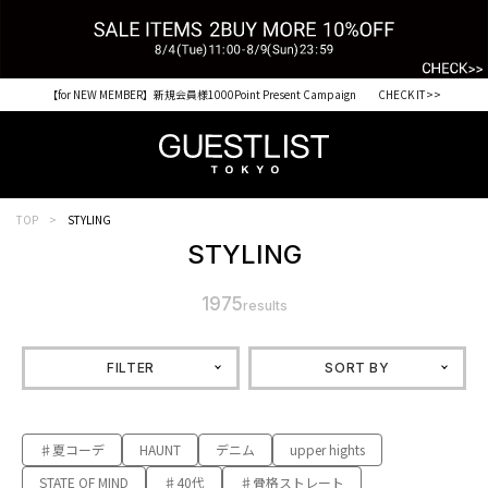
【for NEW MEMBER】新規会員様1000Point Present Campaign CHECK IT>>
TOP
STYLING
STYLING
1975
results
FILTER
SORT BY
♯夏コーデ
HAUNT
デニム
upper hights
STATE OF MIND
♯40代
♯骨格ストレート