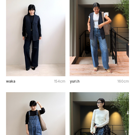
waka
154cm
yuri.h
160cm