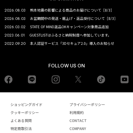
2026.08.03
熊本地震の影響による商品のお届けについて［8/3］
2026.08.03
お盆期間中の発送・裾上げ・返品受付について［8/3］
2026.03.02
STATE OF MIND返品OKキャンペーン対象商品追加
2023.06.01
GUESTLISTはふるさと納税制度へ参加しています。
2022.09.20
本人認証サービス「3Dセキュア2.0」導入のお知らせ
FOLLOW US ON
Facebook
LINE
Instagram
tiktok
yo
Twiiter
ショッピングガイド
プライバシーポリシー
クッキーポリシー
利用規約
よくある質問
CONTACT
特定商取引法
COMPANY