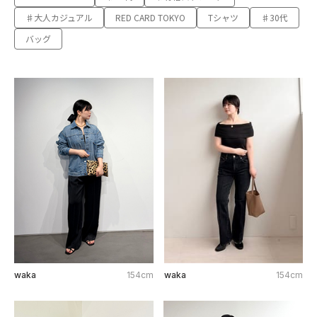
♯大人カジュアル
RED CARD TOKYO
Tシャツ
♯30代
バッグ
waka
154cm
waka
154cm