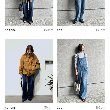
nozomi
160cm
abe
165cm
konomi
154cm
abe
165cm