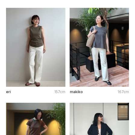
eri
157cm
makiko
167cm