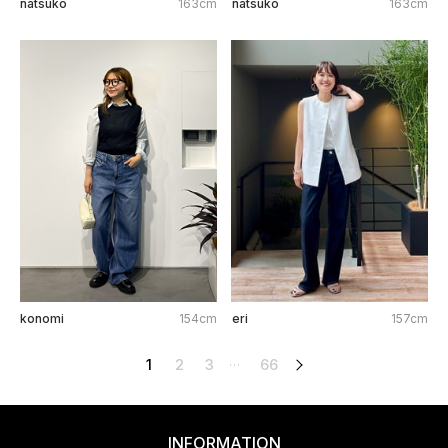
natsuko
163cm
natsuko
163cm
konomi
154cm
eri
157cm
1
2
3
66
次へ
…
INFORMATION