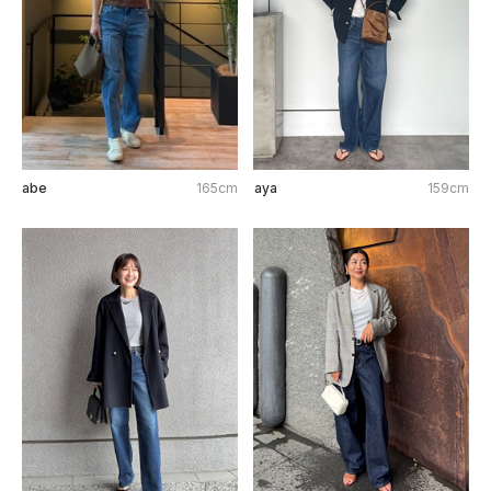
abe
165cm
aya
159cm