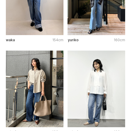
waka
154cm
yuriko
160cm