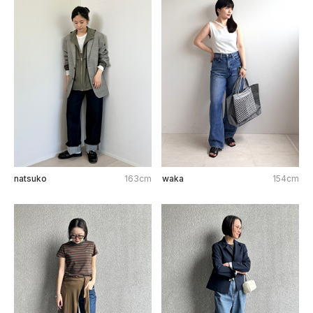
natsuko
163cm
waka
154cm