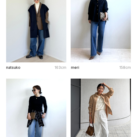
natsuko
163cm
meri
158cm