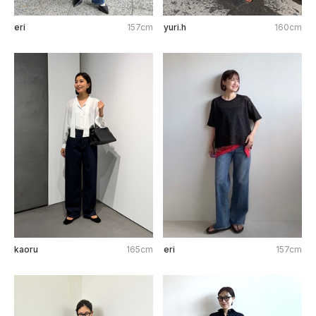
eri
157cm
yuri.h
160cm
kaoru
165cm
eri
157cm