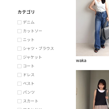
カテゴリ
デニム
カットソー
ニット
シャツ・ブラウス
ジャケット
waka
コート
ドレス
ベスト
パンツ
スカート