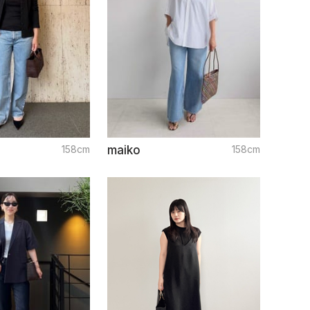
158cm
maiko
158cm