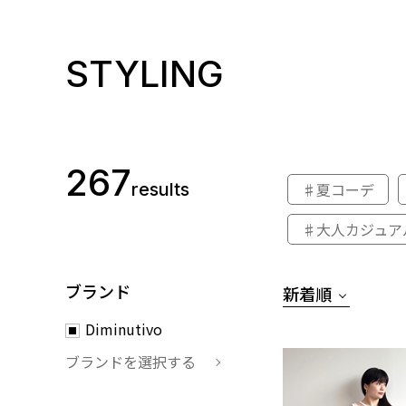
STYLING
267
results
♯夏コーデ
♯大人カジュア
ブランド
新着順
Diminutivo
ブランドを選択する