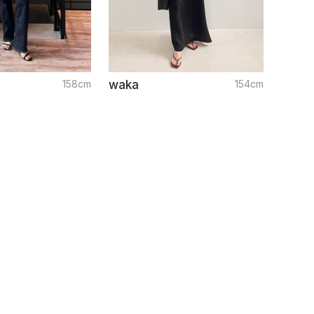
158cm
waka
154cm