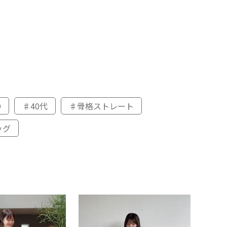
D
♯40代
♯骨格ストレート
ッグ