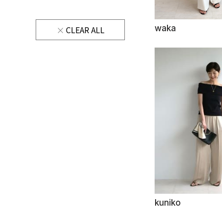
waka
CLEAR ALL
kuniko