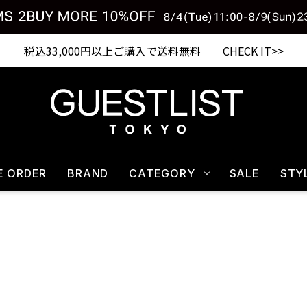
税込33,000円以上ご購入で送料無料 CHECK IT>>
E ORDER
BRAND
CATEGORY
SALE
STY