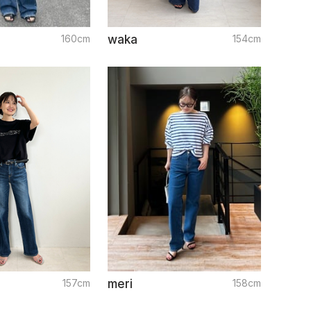
160cm
waka
154cm
157cm
meri
158cm