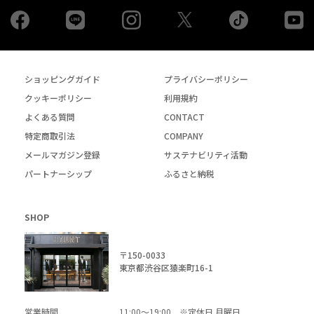
Facebook
LINE
Instagram
tiktok
yo
Twiiter
ショッピングガイド
プライバシーポリシー
クッキーポリシー
利用規約
よくある質問
CONTACT
特定商取引法
COMPANY
メールマガジン登録
サステナビリティ活動
パートナーシップ
ふるさと納税
SHOP
〒150-0033
東京都渋谷区猿楽町16-1
営業時間
11:00～19:00 ※定休日 月曜日