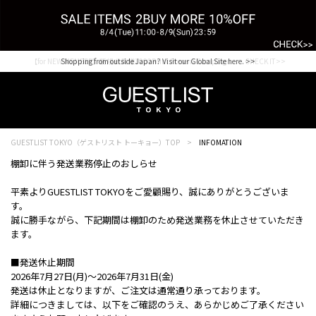
【for NEW MEMBER】新規会員様1000Point Present Campaign CHECK IT>>
Shopping from outside Japan? Visit our Global Site here. >>
GUESTLIST TOKYO（ゲストリスト トーキョー）TOP
INFOMATION
棚卸に伴う発送業務停止のおしらせ
平素よりGUESTLIST TOKYOをご愛顧賜り、誠にありがとうございま
す。
誠に勝手ながら、下記期間は棚卸のため発送業務を休止させていただき
ます。
■発送休止期間
2026年7月27日(月)～2026年7月31日(金)
発送は休止となりますが、ご注文は通常通り承っております。
詳細につきましては、以下をご確認のうえ、あらかじめご了承ください