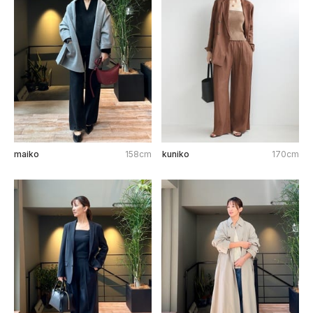
maiko
158cm
kuniko
170cm