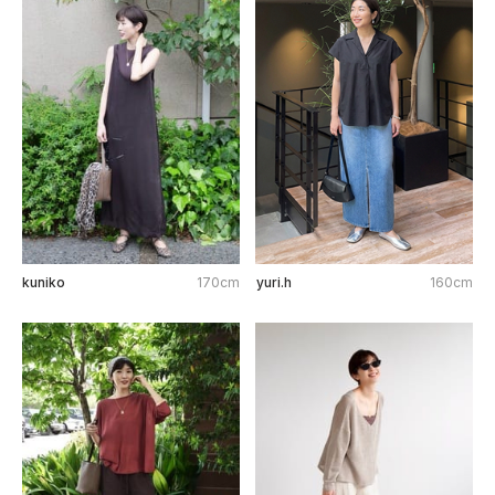
kuniko
170cm
yuri.h
160cm