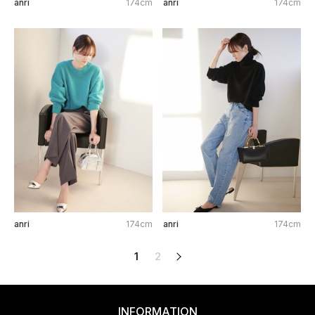
anri
174cm
anri
174cm
anri
174cm
anri
174cm
1
2
次へ
INFORMATION