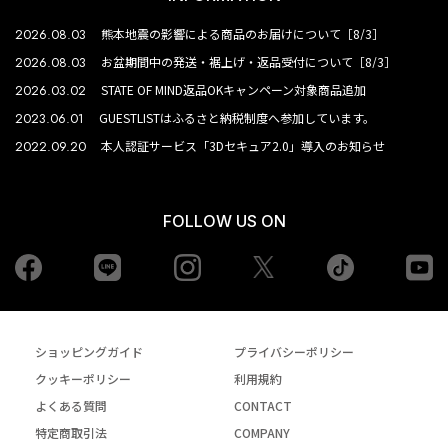
2026.08.03
熊本地震の影響による商品のお届けについて［8/3］
2026.08.03
お盆期間中の発送・裾上げ・返品受付について［8/3］
2026.03.02
STATE OF MIND返品OKキャンペーン対象商品追加
2023.06.01
GUESTLISTはふるさと納税制度へ参加しています。
2022.09.20
本人認証サービス「3Dセキュア2.0」導入のお知らせ
FOLLOW US ON
Facebook
LINE
Instagram
tiktok
yo
Twiiter
ショッピングガイド
プライバシーポリシー
クッキーポリシー
利用規約
よくある質問
CONTACT
特定商取引法
COMPANY