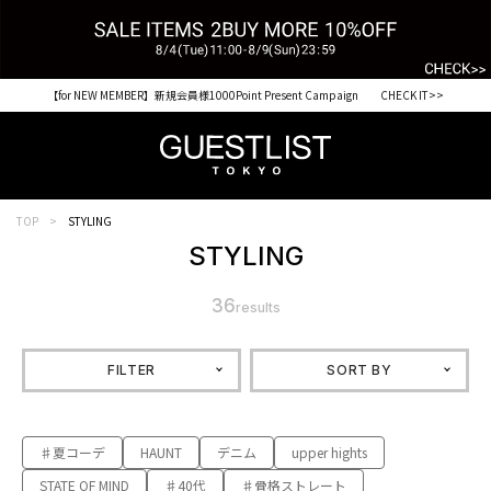
【for NEW MEMBER】新規会員様1000Point Present Campaign CHECK IT>>
TOP
STYLING
STYLING
36
results
FILTER
SORT BY
♯夏コーデ
HAUNT
デニム
upper hights
STATE OF MIND
♯40代
♯骨格ストレート