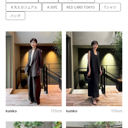
♯大人カジュアル
♯30代
RED CARD TOKYO
Tシャツ
バッグ
kuniko
170cm
kuniko
170cm