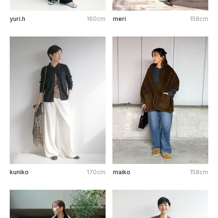
yuri.h
160cm
meri
158cm
kuniko
170cm
maiko
158cm