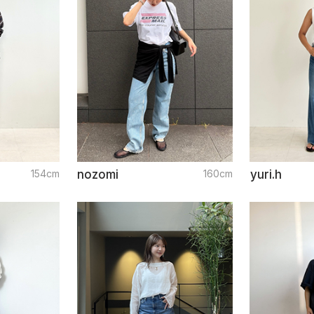
154cm
nozomi
160cm
yuri.h