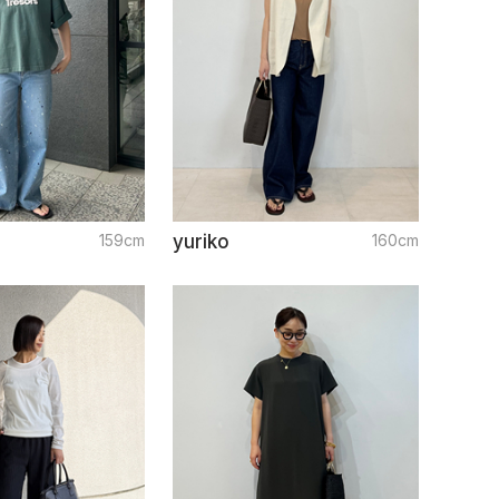
159cm
yuriko
160cm