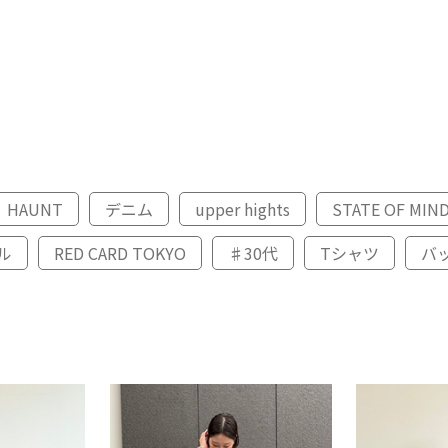
HAUNT
デニム
upper hights
STATE OF MIN
ル
RED CARD TOKYO
♯30代
Tシャツ
バ