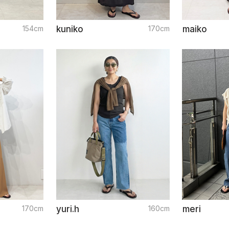
154cm
kuniko
170cm
maiko
170cm
yuri.h
160cm
meri