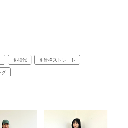
D
♯40代
♯骨格ストレート
ッグ