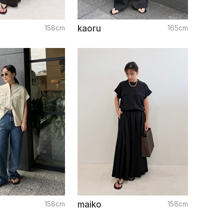
158cm
kaoru
165cm
158cm
maiko
158cm