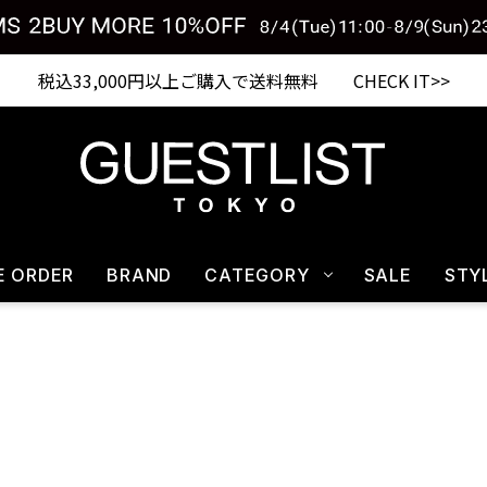
Shopping from outside Japan? Visit our Global Site here. >>
税込33,000円以上ご購入で送料無料 CHECK IT>>
E ORDER
BRAND
CATEGORY
SALE
STY