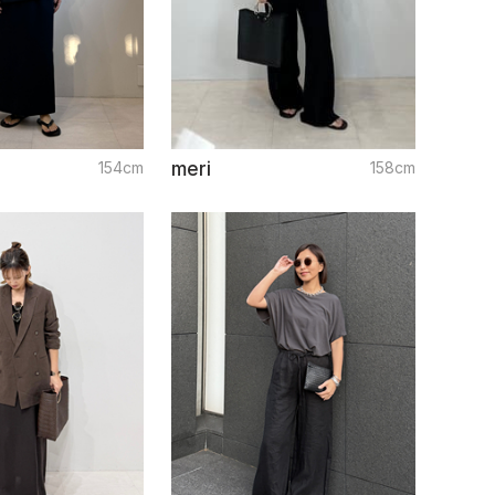
154cm
meri
158cm