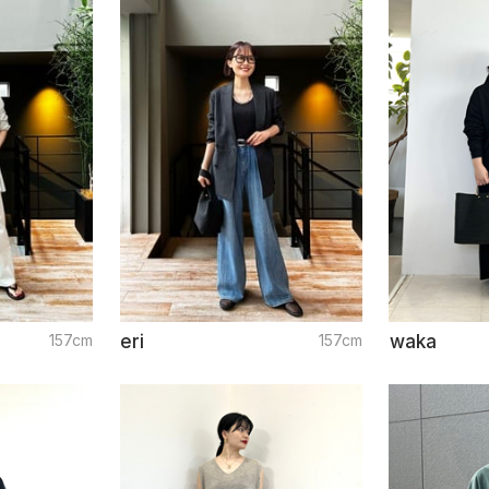
157cm
eri
157cm
waka