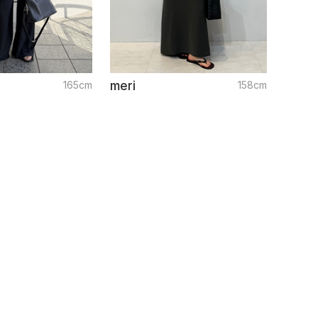
165cm
meri
158cm