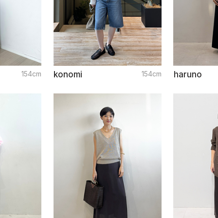
154cm
konomi
154cm
haruno