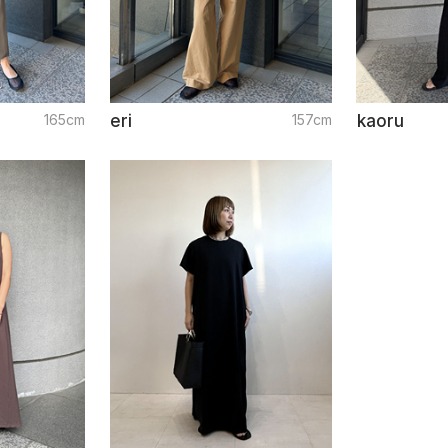
165cm
eri
157cm
kaoru