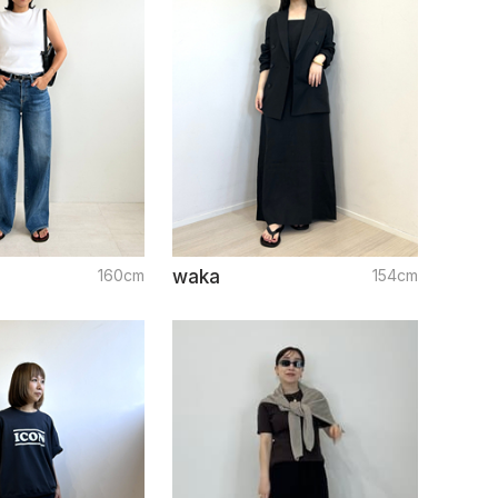
160cm
waka
154cm