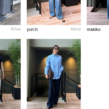
167cm
yuri.h
160cm
makiko