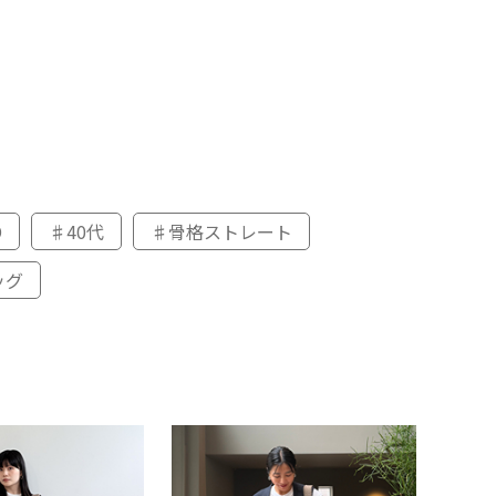
D
♯40代
♯骨格ストレート
ッグ