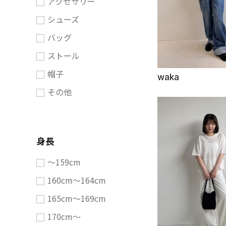
アクセサリー
シューズ
バッグ
ストール
帽子
waka
その他
身長
〜159cm
160cm〜164cm
165cm〜169cm
170cm〜