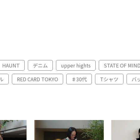
HAUNT
デニム
upper hights
STATE OF MIN
ル
RED CARD TOKYO
♯30代
Tシャツ
バ