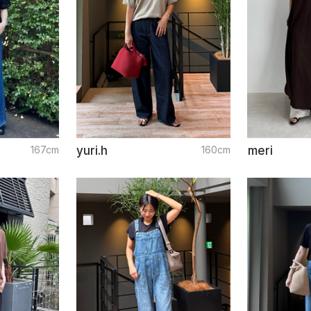
167cm
yuri.h
160cm
meri