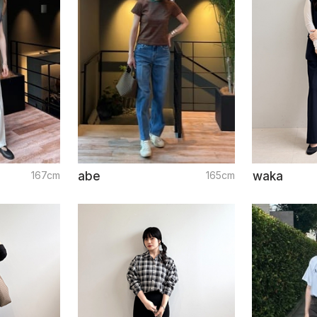
167cm
abe
165cm
waka