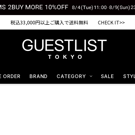
Shopping from outside Japan? Visit our Global Site here. >>
税込33,000円以上ご購入で送料無料 CHECK IT>>
E ORDER
BRAND
CATEGORY
SALE
STY