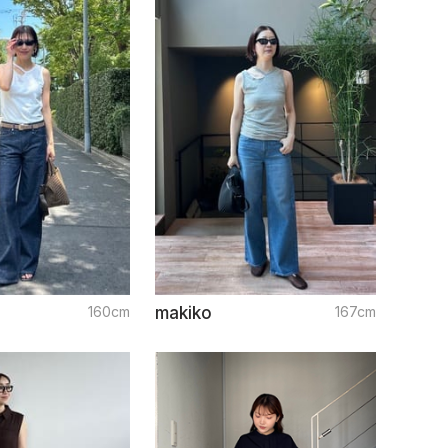
160cm
makiko
167cm