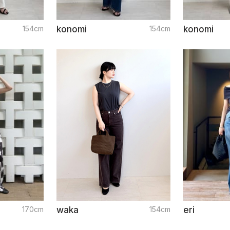
154cm
konomi
154cm
konomi
170cm
waka
154cm
eri