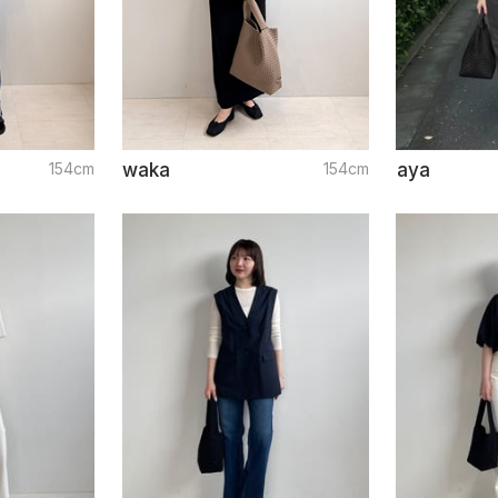
154cm
waka
154cm
aya