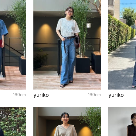
160cm
yuriko
160cm
yuriko