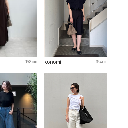
158cm
konomi
154cm