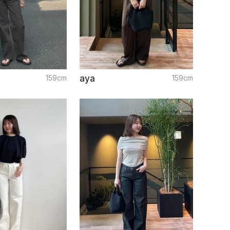
159cm
aya
159cm