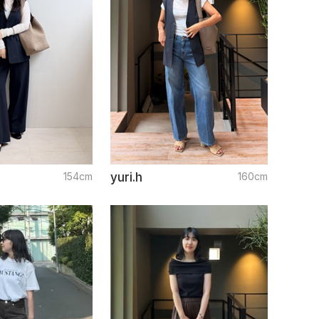
154cm
yuri.h
160cm