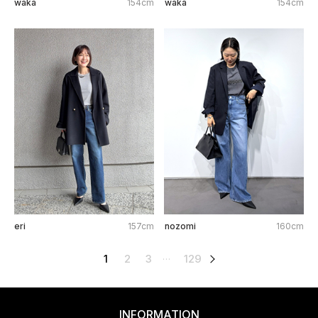
waka
154cm
waka
154cm
eri
157cm
nozomi
160cm
1
2
3
129
次へ
…
INFORMATION