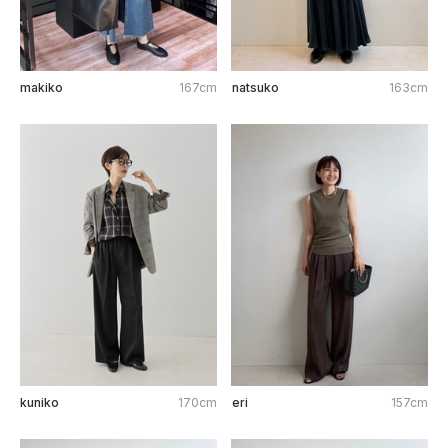
makiko
167cm
natsuko
163cm
kuniko
170cm
eri
157cm