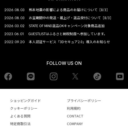
2026.08.03
熊本地震の影響による商品のお届けについて［8/3］
2026.08.03
お盆期間中の発送・裾上げ・返品受付について［8/3］
2026.03.02
STATE OF MIND返品OKキャンペーン対象商品追加
2023.06.01
GUESTLISTはふるさと納税制度へ参加しています。
2022.09.20
本人認証サービス「3Dセキュア2.0」導入のお知らせ
FOLLOW US ON
Facebook
LINE
Instagram
tiktok
yo
Twiiter
ショッピングガイド
プライバシーポリシー
クッキーポリシー
利用規約
よくある質問
CONTACT
特定商取引法
COMPANY