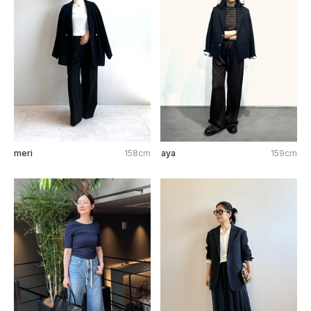
meri
158cm
aya
159cm