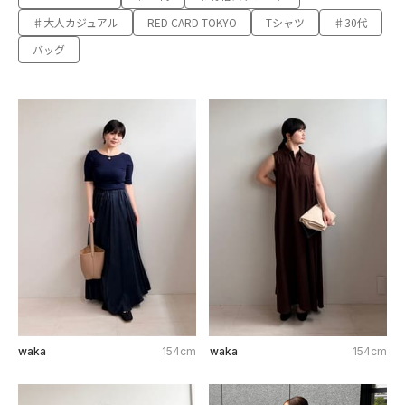
♯大人カジュアル
RED CARD TOKYO
Tシャツ
♯30代
バッグ
waka
154cm
waka
154cm