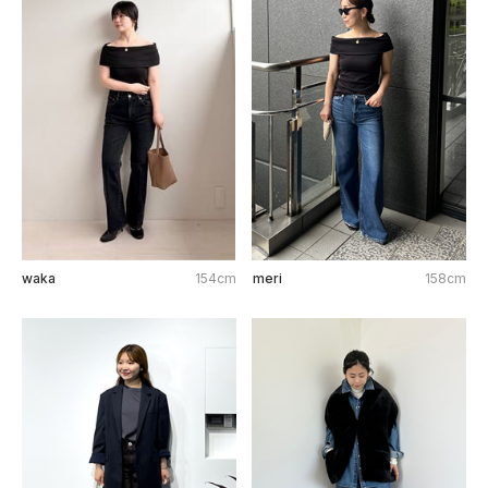
waka
154cm
meri
158cm