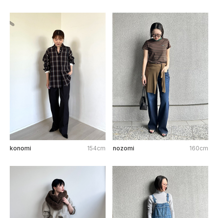
konomi
154cm
nozomi
160cm