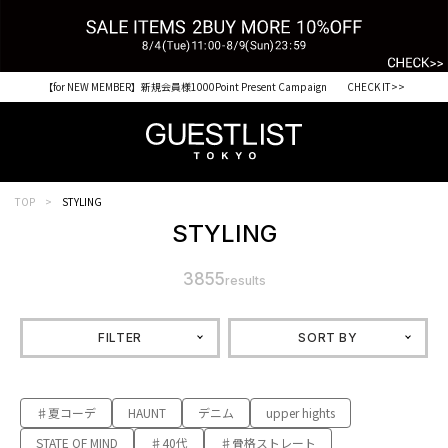
【for NEW MEMBER】新規会員様1000Point Present Campaign CHECK IT>>
TOP
STYLING
STYLING
3855
results
FILTER
SORT BY
♯夏コーデ
HAUNT
デニム
upper hights
STATE OF MIND
♯40代
♯骨格ストレート