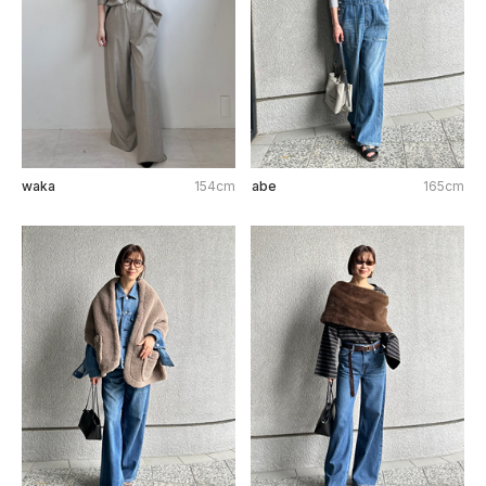
waka
154cm
abe
165cm