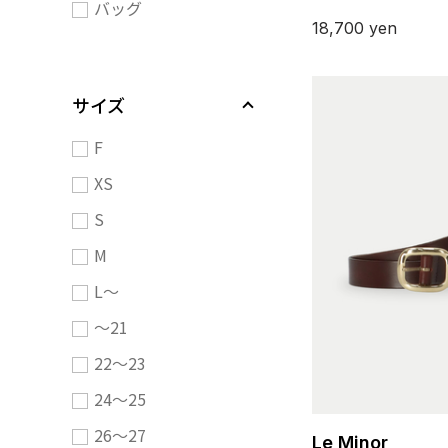
バッグ
18,700
yen
サイズ
F
XS
S
M
L～
～21
22～23
24～25
26～27
Le Minor