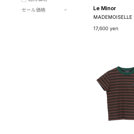
Le Minor
セール価格
MADEMOISELLE
17,600
yen