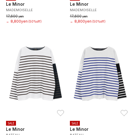
Le Minor
Le Minor
MADEMOISELLE
MADEMOISELLE
17,600
17,600
yen
yen
8,800yen
8,800yen
→
(50%off)
→
(50%off)
お気に入り
お
SALE
SALE
Le Minor
Le Minor