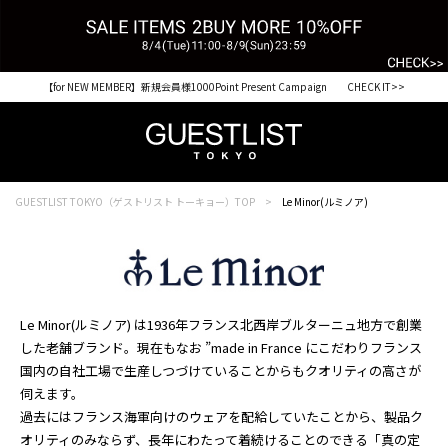
【for NEW MEMBER】新規会員様1000Point Present Campaign CHECK IT>>
GUESTLIST TOKYO（ゲストリスト トーキョー）TOP
Le Minor(ルミノア)
Le Minor(ルミノア) は1936年フランス北西岸ブルターニュ地方で創業
した老舗ブランド。現在もなお ”made in France にこだわりフランス
国内の自社工場で生産しつづけていることからもクオリティの高さが
伺えます。
過去にはフランス海軍向けのウェアを配給していたことから、製品ク
オリティのみならず、長年にわたって着続けることのできる「真の定