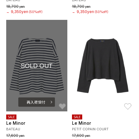
BATEAU
BATEAU
18,700
18,700
yen
yen
9,350yen
9,350yen
→
(50%off)
→
(50%off)
SOLD OUT
再入荷受付
お気に入り
お
SALE
SALE
Le Minor
Le Minor
BATEAU
PETIT COPAIN COURT
17,600
17,600
yen
yen