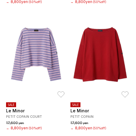
8,800yen
8,800yen
→
(50%off)
→
(50%off)
お気に入り
お
SALE
SALE
Le Minor
Le Minor
PETIT COPAIN COURT
PETIT COPAIN
17,600
17,600
yen
yen
8,800yen
8,800yen
→
(50%off)
→
(50%off)