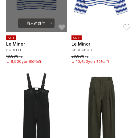
再入荷受付
お気に入り
お
SALE
SALE
Le Minor
Le Minor
SOUFFLE
CHOUCHOU
19,800
20,900
yen
yen
9,900yen
10,450yen
→
(50%off)
→
(50%off)