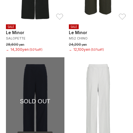
お気に入り
お
SALE
SALE
Le Minor
Le Minor
SALOPETTE
M52 CHINO
28,600
24,200
yen
yen
14,300yen
12,100yen
→
(50%off)
→
(50%off)
SOLD OUT