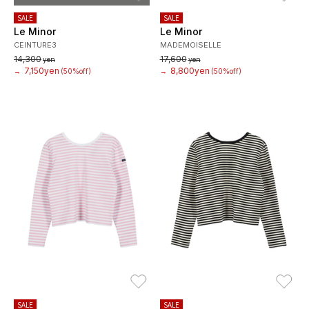
SALE
SALE
Le Minor
Le Minor
CEINTURE3
MADEMOISELLE
14,300
17,600
yen
yen
7,150yen
8,800yen
→
(50%off)
→
(50%off)
お気に入り
お
SALE
SALE