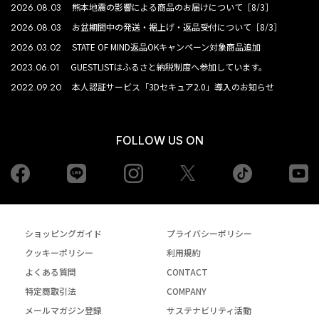
2026.08.03
熊本地震の影響による商品のお届けについて［8/3］
2026.08.03
お盆期間中の発送・裾上げ・返品受付について［8/3］
2026.03.02
STATE OF MIND返品OKキャンペーン対象商品追加
2023.06.01
GUESTLISTはふるさと納税制度へ参加しています。
2022.09.20
本人認証サービス「3Dセキュア2.0」導入のお知らせ
FOLLOW US ON
Facebook
LINE
Instagram
tiktok
yo
Twiiter
ショッピングガイド
プライバシーポリシー
クッキーポリシー
利用規約
よくある質問
CONTACT
特定商取引法
COMPANY
メールマガジン登録
サステナビリティ活動