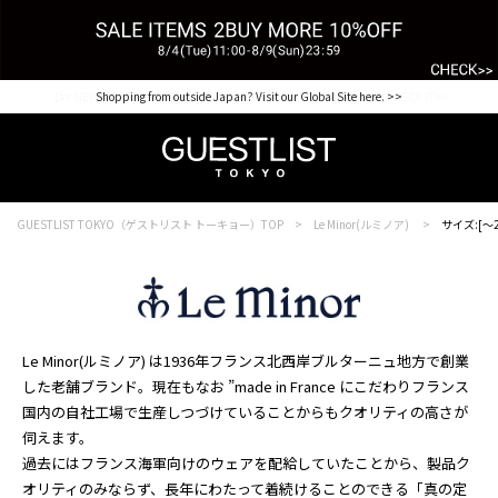
【for NEW MEMBER】新規会員様1000Point Present Campaign CHECK IT>>
Shopping from outside Japan? Visit our Global Site here. >>
GUESTLIST TOKYO（ゲストリスト トーキョー）TOP
Le Minor(ルミノア)
サイズ:[～2
Le Minor(ルミノア) は1936年フランス北西岸ブルターニュ地方で創業
した老舗ブランド。現在もなお ”made in France にこだわりフランス
国内の自社工場で生産しつづけていることからもクオリティの高さが
伺えます。
過去にはフランス海軍向けのウェアを配給していたことから、製品ク
オリティのみならず、長年にわたって着続けることのできる「真の定