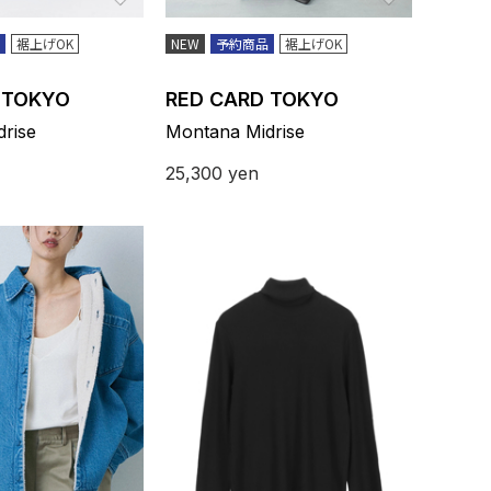
裾上げOK
NEW
予約商品
裾上げOK
 TOKYO
RED CARD TOKYO
rise
Montana Midrise
25,300
yen