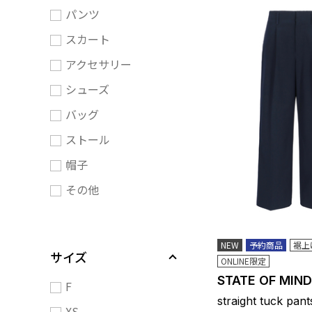
パンツ
スカート
アクセサリー
シューズ
バッグ
ストール
帽子
その他
NEW
予約商品
裾上
サイズ
ONLINE限定
STATE OF MIND
F
straight tuck pant
XS