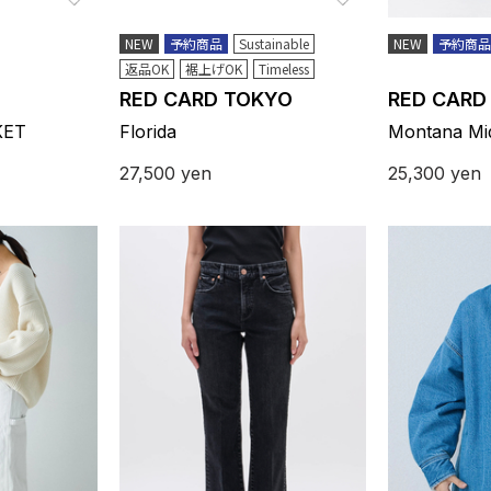
NEW
予約商品
Sustainable
NEW
予約商品
返品OK
裾上げOK
Timeless
RED CARD TOKYO
RED CARD
KET
Florida
Montana Mid
27,500
yen
25,300
yen