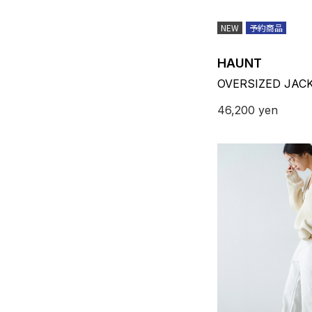
NEW
予約商品
HAUNT
OVERSIZED JAC
46,200
yen