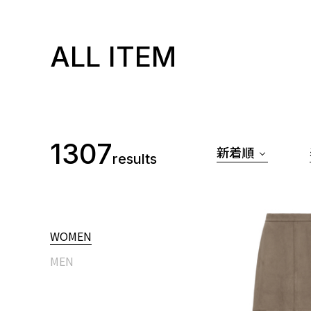
ALL ITEM
1307
新着順
results
WOMEN
MEN