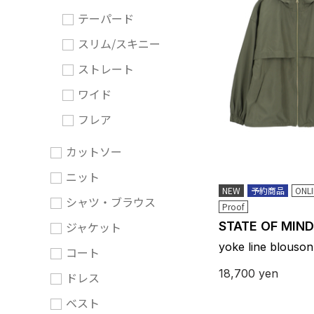
テーパード
スリム/スキニー
ストレート
ワイド
フレア
カットソー
ニット
NEW
予約商品
ONL
シャツ・ブラウス
Proof
ジャケット
STATE OF MIND
yoke line blouson
コート
18,700
yen
ドレス
ベスト