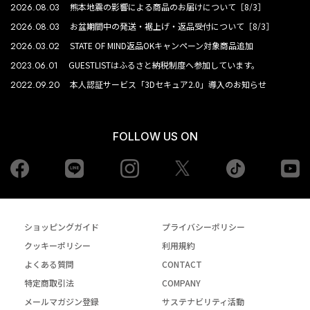
2026.08.03
熊本地震の影響による商品のお届けについて［8/3］
2026.08.03
お盆期間中の発送・裾上げ・返品受付について［8/3］
2026.03.02
STATE OF MIND返品OKキャンペーン対象商品追加
2023.06.01
GUESTLISTはふるさと納税制度へ参加しています。
2022.09.20
本人認証サービス「3Dセキュア2.0」導入のお知らせ
FOLLOW US ON
Facebook
LINE
Instagram
tiktok
yo
Twiiter
ショッピングガイド
プライバシーポリシー
クッキーポリシー
利用規約
よくある質問
CONTACT
特定商取引法
COMPANY
メールマガジン登録
サステナビリティ活動