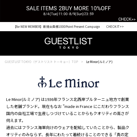
【for NEW MEMBER】新規会員様1000Point Present Campaign CHECK IT>>
GUESTLIST TOKYO（ゲストリスト トーキョー）TOP
Le Minor(ルミノア)
Le Minor(ルミノア) は1936年フランス北西岸ブルターニュ地方で創業
した老舗ブランド。現在もなお ”made in France にこだわりフランス
国内の自社工場で生産しつづけていることからもクオリティの高さが
伺えます。
過去にはフランス海軍向けのウェアを配給していたことから、製品ク
オリティのみならず、長年にわたって着続けることのできる「真の定