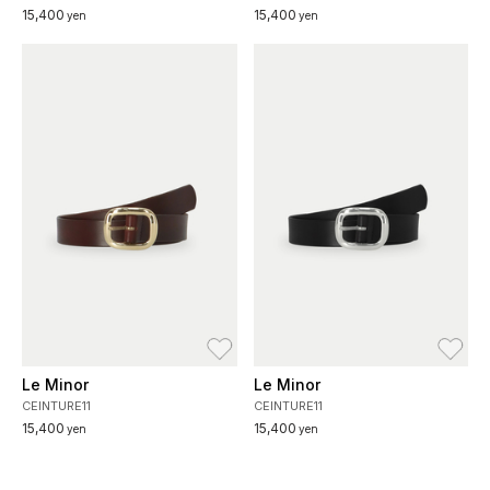
15,400
15,400
yen
yen
お気に入り
お
Le Minor
Le Minor
CEINTURE11
CEINTURE11
15,400
15,400
yen
yen