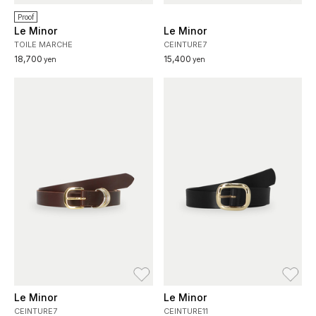
Proof
Le Minor
Le Minor
TOILE MARCHE
CEINTURE7
18,700
15,400
yen
yen
お気に入り
お
Le Minor
Le Minor
CEINTURE7
CEINTURE11