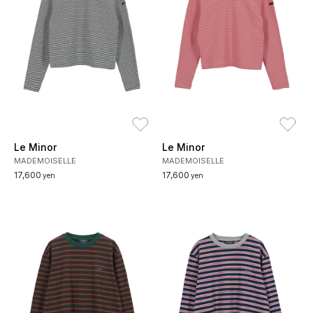
お気に入り
お
Le Minor
Le Minor
MADEMOISELLE
MADEMOISELLE
17,600
17,600
yen
yen