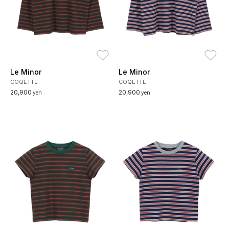
お気に入り
お
Le Minor
Le Minor
COQETTE
COQETTE
20,900
20,900
yen
yen