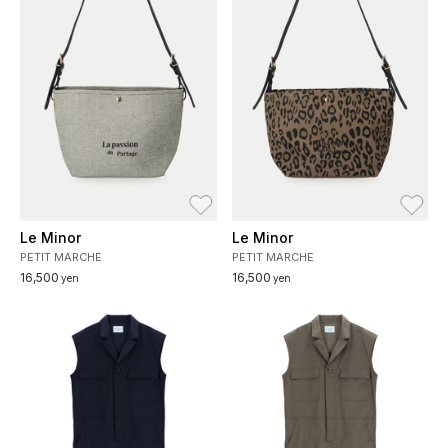
お気に入り
お
Le Minor
Le Minor
PETIT MARCHE
PETIT MARCHE
16,500
16,500
yen
yen