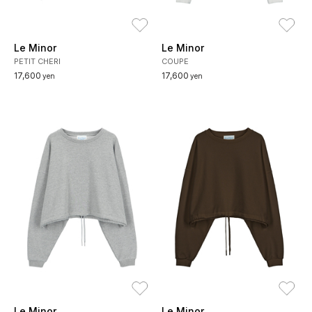
お気に入り
お
Le Minor
Le Minor
PETIT CHERI
COUPE
17,600
17,600
yen
yen
お気に入り
お
Le Minor
Le Minor