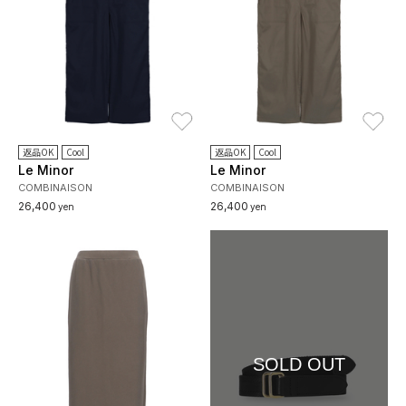
お気に入り
お
返品OK
Cool
返品OK
Cool
Le Minor
Le Minor
COMBINAISON
COMBINAISON
26,400
26,400
yen
yen
SOLD OUT