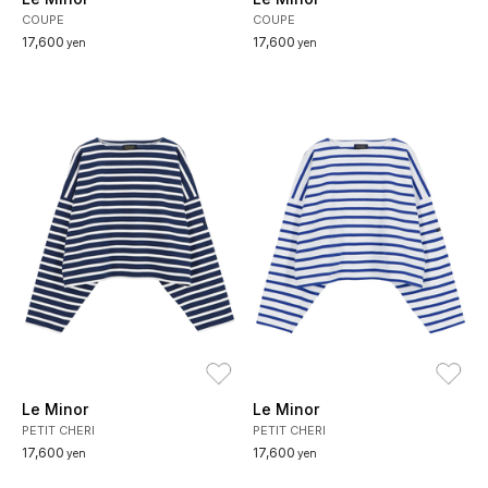
COUPE
COUPE
17,600
17,600
yen
yen
お気に入り
お
Le Minor
Le Minor
PETIT CHERI
PETIT CHERI
17,600
17,600
yen
yen