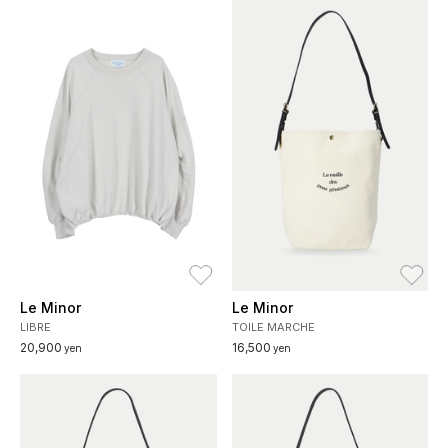
お気に入り
お
Le Minor
Le Minor
LIBRE
TOILE MARCHE
20,900
16,500
yen
yen