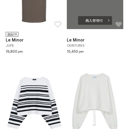
再入荷受付
お気に入り
お
返品OK
Le Minor
Le Minor
JUPE
CEINTURE5
19,800
10,450
yen
yen