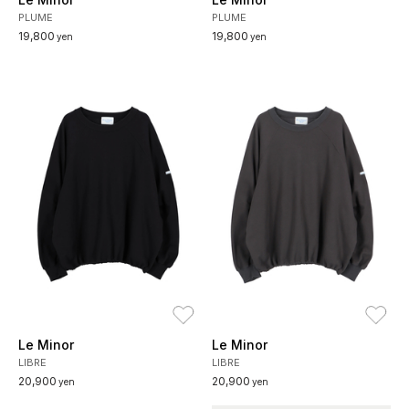
PLUME
PLUME
19,800
19,800
yen
yen
お気に入り
お
Le Minor
Le Minor
LIBRE
LIBRE
20,900
20,900
yen
yen