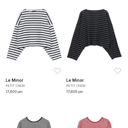
お気に入り
お
Le Minor
Le Minor
PETIT CHERI
PETIT CHERI
17,600
17,600
yen
yen