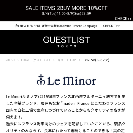
【for NEW MEMBER】新規会員様1000Point Present Campaign CHECK IT>>
税込33,000円以上ご購入で送料無料 CHECK IT>>
GUESTLIST TOKYO（ゲストリスト トーキョー）TOP
Le Minor(ルミノア)
Le Minor(ルミノア) は1936年フランス北西岸ブルターニュ地方で創業
した老舗ブランド。現在もなお ”made in France にこだわりフランス
国内の自社工場で生産しつづけていることからもクオリティの高さが
伺えます。
過去にはフランス海軍向けのウェアを配給していたことから、製品ク
オリティのみならず、長年にわたって着続けることのできる「真の定