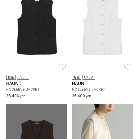
お気に入り
お
軽量
UV cut
軽量
UV cut
HAUNT
HAUNT
NOSLEEVE JACKET
NOSLEEVE JACKET
26,400
26,400
yen
yen