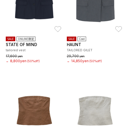
お気に入り
お
SALE
ONLINE限定
SALE
Cool
STATE OF MIND
HAUNT
tailored vest
TAILORED GILET
17,600
29,700
yen
yen
8,800yen
14,850yen
→
(50%off)
→
(50%off)