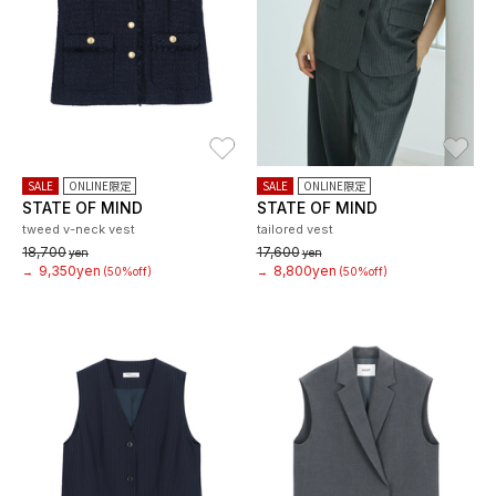
お気に入り
お
SALE
ONLINE限定
SALE
ONLINE限定
STATE OF MIND
STATE OF MIND
tweed v-neck vest
tailored vest
18,700
17,600
yen
yen
9,350yen
8,800yen
→
(50%off)
→
(50%off)