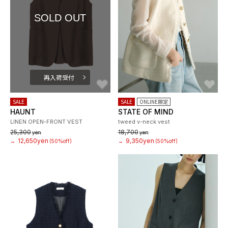
SOLD OUT
再入荷受付
お気に入り
お
SALE
SALE
ONLINE限定
HAUNT
STATE OF MIND
LINEN OPEN-FRONT VEST
tweed v-neck vest
25,300
18,700
yen
yen
12,650yen
9,350yen
→
(50%off)
→
(50%off)