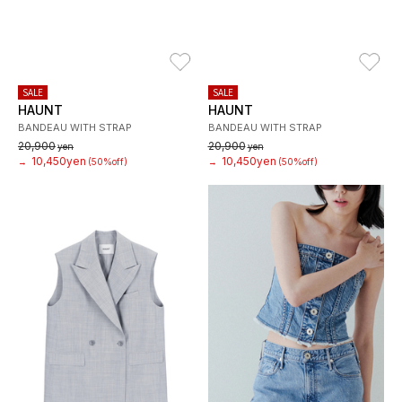
お気に入り
お
SALE
SALE
HAUNT
HAUNT
BANDEAU WITH STRAP
BANDEAU WITH STRAP
20,900
20,900
yen
yen
10,450yen
10,450yen
→
(50%off)
→
(50%off)