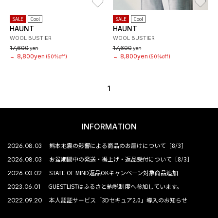
SALE
Cool
SALE
Cool
HAUNT
HAUNT
WOOL BUSTIER
WOOL BUSTIER
17,600
17,600
yen
yen
8,800yen
8,800yen
→
(50%off)
→
(50%off)
1
INFORMATION
2026.08.03
熊本地震の影響による商品のお届けについて［8/3］
2026.08.03
お盆期間中の発送・裾上げ・返品受付について［8/3］
2026.03.02
STATE OF MIND返品OKキャンペーン対象商品追加
2023.06.01
GUESTLISTはふるさと納税制度へ参加しています。
2022.09.20
本人認証サービス「3Dセキュア2.0」導入のお知らせ