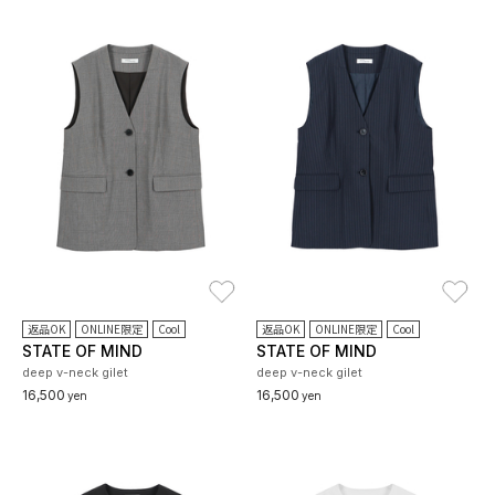
お気に入り
お
返品OK
ONLINE限定
Cool
返品OK
ONLINE限定
Cool
STATE OF MIND
STATE OF MIND
deep v-neck gilet
deep v-neck gilet
16,500
16,500
yen
yen