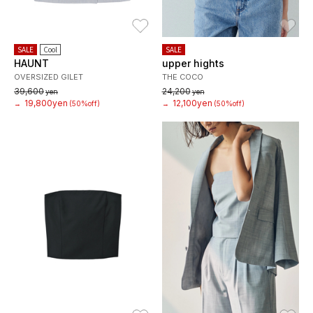
お気に入り
お
SALE
Cool
SALE
HAUNT
upper hights
OVERSIZED GILET
THE COCO
39,600
24,200
yen
yen
19,800yen
12,100yen
→
(50%off)
→
(50%off)
お気に入り
お