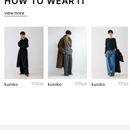
HOW TO WEAR IT
view more
170cm
170cm
170c
kuniko
kuniko
kuniko