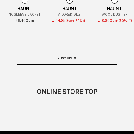
1
2
3
HAUNT
HAUNT
HAUNT
NOSLEEVE JACKET
TAILORED GILET
WOOL BUSTIER
26,400
14,850
8,800
yen
→
yen
(50%off)
→
yen
(50%off)
view more
ONLINE STORE TOP