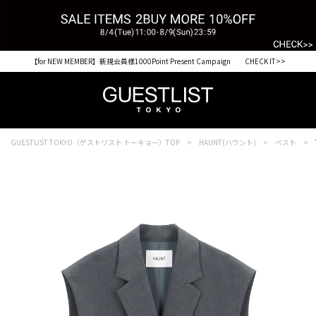
【for NEW MEMBER】新規会員様1000Point Present Campaign CHECK IT>>
GUESTLIST TOKYO（ゲストリスト トーキョー）TOP
HAUNT(ハウント)
ベスト