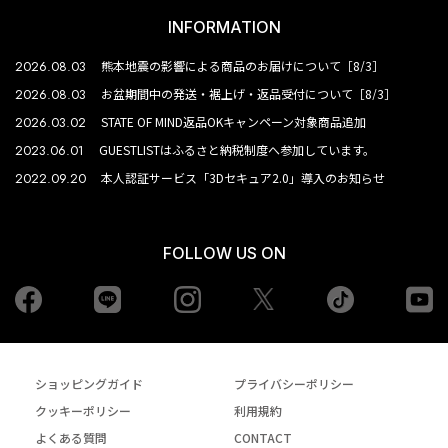
INFORMATION
2026.08.03
熊本地震の影響による商品のお届けについて［8/3］
2026.08.03
お盆期間中の発送・裾上げ・返品受付について［8/3］
2026.03.02
STATE OF MIND返品OKキャンペーン対象商品追加
2023.06.01
GUESTLISTはふるさと納税制度へ参加しています。
2022.09.20
本人認証サービス「3Dセキュア2.0」導入のお知らせ
FOLLOW US ON
Facebook
LINE
Instagram
tiktok
yo
Twiiter
ショッピングガイド
プライバシーポリシー
クッキーポリシー
利用規約
よくある質問
CONTACT