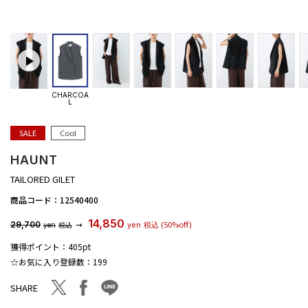
CHARCOA
L
SALE
Cool
HAUNT
TAILORED GILET
商品コード：
12540400
14,850
(50%off)
29,700
→
yen
税込
yen
税込
獲得ポイント：
405pt
☆お気に入り登録数：
199
facebook
line
twitter
SHARE