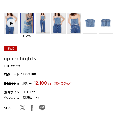
FLOW
SALE
upper hights
THE COCO
商品コード：
1889108
12,100
(50%off)
24,200
→
yen
税込
yen
税込
獲得ポイント：
330pt
☆お気に入り登録数：
52
facebook
line
twitter
SHARE