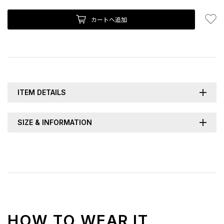
お
カートへ追加
ITEM DETAILS
SIZE & INFORMATION
HOW TO WEAR IT