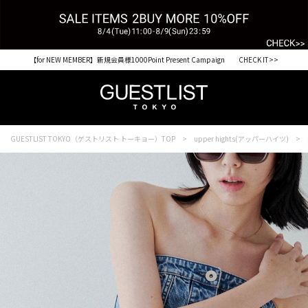
【for NEW MEMBER】新規会員様1000Point Present Campaign CHECK IT>>
GUESTLIST TOKYO（ゲストリスト トーキョー）TOP
upper hights(アッパーハイツ)