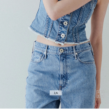
拡
1
/
6