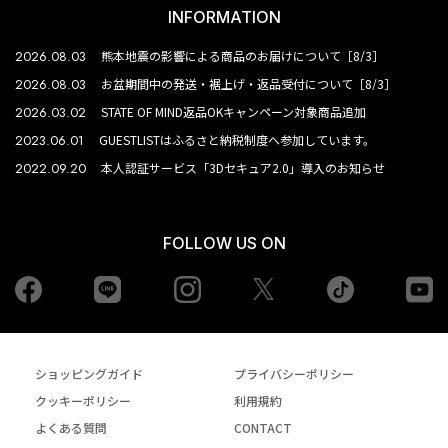
INFORMATION
2026.08.03
熊本地震の影響による商品のお届けについて［8/3］
2026.08.03
お盆期間中の発送・裾上げ・返品受付について［8/3］
2026.03.02
STATE OF MIND返品OKキャンペーン対象商品追加
2023.06.01
GUESTLISTはふるさと納税制度へ参加しています。
2022.09.20
本人認証サービス「3Dセキュア2.0」導入のお知らせ
FOLLOW US ON
Facebook
LINE
Instagram
tiktok
yo
Twiiter
ショッピングガイド
プライバシーポリシー
クッキーポリシー
利用規約
よくある質問
CONTACT