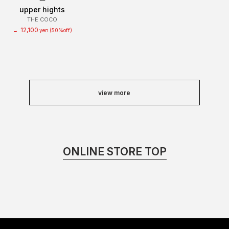
upper hights
THE COCO
12,100
→
yen
(50%off)
view more
ONLINE STORE TOP