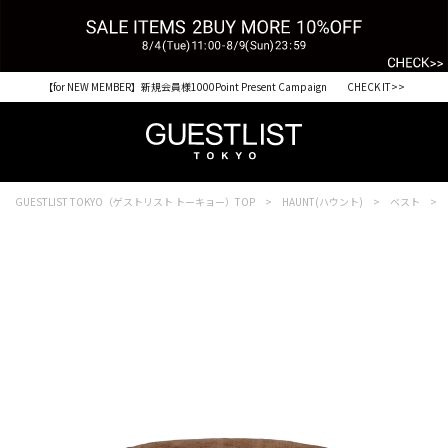
【for NEW MEMBER】新規会員様1000Point Present Campaign CHECK IT>>
GUESTLIST TOKYO（ゲストリスト トーキョー）TOP
HAUNT(ハウント)
ベスト