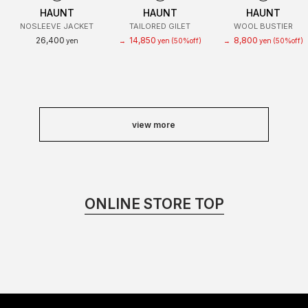
HAUNT
HAUNT
HAUNT
NOSLEEVE JACKET
TAILORED GILET
WOOL BUSTIER
26,400
14,850
8,800
yen
→
yen
(50%off)
→
yen
(50%off)
view more
ONLINE STORE TOP