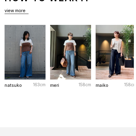
view more
163cm
158cm
158c
natsuko
meri
maiko