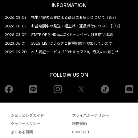
INFORMATION
2026.08.03
熊本地震の影響による商品のお届けについて［8/3］
2026.08.03
お盆期間中の発送・裾上げ・返品受付について［8/3］
2026.03.02
STATE OF MIND返品OKキャンペーン対象商品追加
2023.06.01
GUESTLISTはふるさと納税制度へ参加しています。
2022.09.20
本人認証サービス「3Dセキュア2.0」導入のお知らせ
FOLLOW US ON
Facebook
LINE
Instagram
tiktok
yo
Twiiter
ショッピングガイド
プライバシーポリシー
クッキーポリシー
利用規約
よくある質問
CONTACT