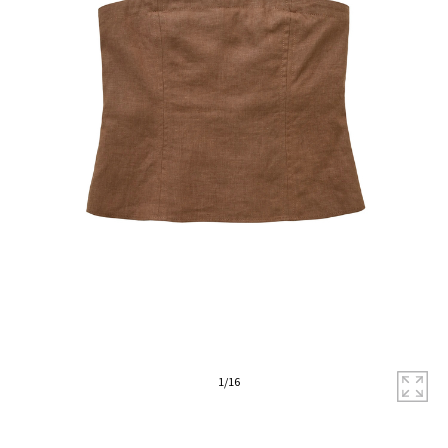
拡
1
/
16