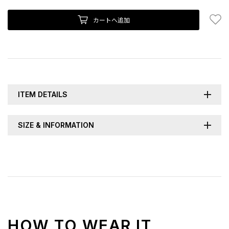
お
カートへ追加
ITEM DETAILS
SIZE & INFORMATION
HOW TO WEAR IT