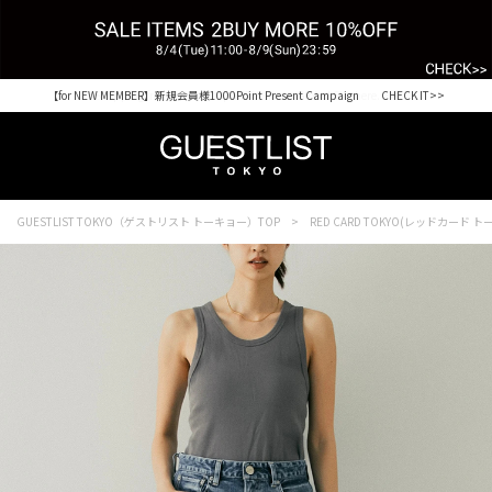
【for NEW MEMBER】新規会員様1000Point Present Campaign CHECK IT>>
GUESTLIST TOKYO（ゲストリスト トーキョー）TOP
RED CARD TOKYO(レッドカード ト