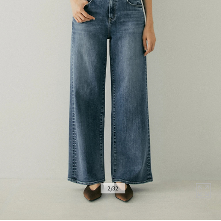
拡
2
/
32