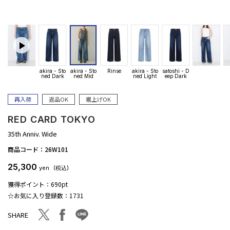
akira - Sto
akira - Sto
Rinse
akira - Sto
satoshi - D
ned Dark
ned Mid
ned Light
eep Dark
再入荷
返品OK
裾上げOK
RED CARD TOKYO
35th Anniv. Wide
商品コード：
26W101
25,300
yen
(税込)
獲得ポイント：
690pt
☆お気に入り登録数：
1731
facebook
line
twitter
SHARE