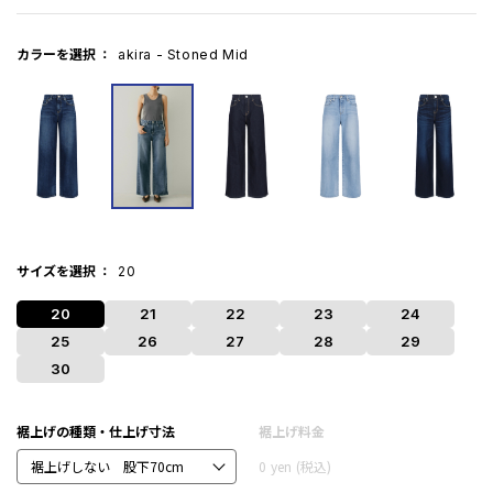
カラーを選択
akira - Stoned Mid
サイズを選択
20
20
21
22
23
24
25
26
27
28
29
30
裾上げの種類・仕上げ寸法
裾上げ料金
0
yen
(税込)