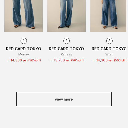
1
2
3
RED CARD TOKYO
RED CARD TOKYO
RED CARD TOKYO
Murray
Kansas
Wish
14,300
13,750
14,300
→
yen
(50%off)
→
yen
(50%off)
→
yen
(50%off)
view more