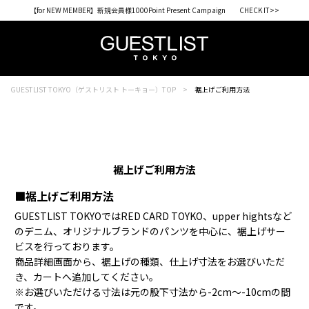
【for NEW MEMBER】新規会員様1000Point Present Campaign CHECK IT>>
GUESTLIST TOKYO（ゲストリスト トーキョー）TOP
裾上げご利用方法
裾上げご利用方法
■裾上げご利用方法
GUESTLIST TOKYOではRED CARD TOYKO、upper hightsなど
のデニム、オリジナルブランドのパンツを中心に、裾上げサー
ビスを行っております。
商品詳細画面から、裾上げの種類、仕上げ寸法をお選びいただ
き、カートへ追加してください。
※お選びいただける寸法は元の股下寸法から-2cm～-10cmの間
です。