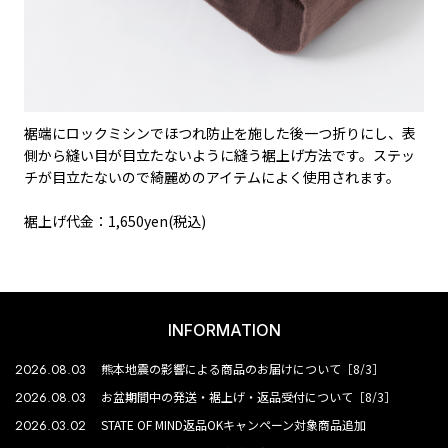
裾端にロックミシンでほつれ防止を施した後一つ折りにし、表
側から縫い目が目立たないように縫う裾上げ方法です。ステッ
チが目立たないので綺麗めのアイテムによく使用されます。
裾上げ代金：1,650yen(税込)
INFORMATION
2026.08.03
熊本地震の影響による商品のお届けについて［8/3］
2026.08.03
お盆期間中の発送・裾上げ・返品受付について［8/3］
2026.03.02
STATE OF MIND返品OKキャンペーン対象商品追加