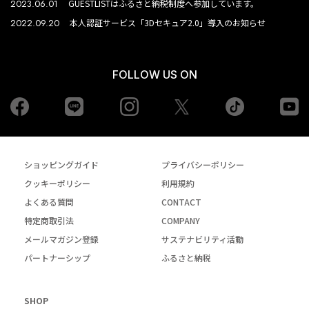
2023.06.01
GUESTLISTはふるさと納税制度へ参加しています。
2022.09.20
本人認証サービス「3Dセキュア2.0」導入のお知らせ
FOLLOW US ON
Facebook
LINE
Instagram
tiktok
yo
Twiiter
ショッピングガイド
プライバシーポリシー
クッキーポリシー
利用規約
よくある質問
CONTACT
特定商取引法
COMPANY
メールマガジン登録
サステナビリティ活動
パートナーシップ
ふるさと納税
SHOP