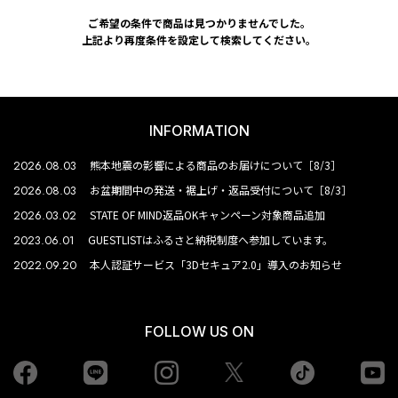
ご希望の条件で商品は見つかりませんでした。
上記より再度条件を設定して検索してください。
INFORMATION
2026.08.03
熊本地震の影響による商品のお届けについて［8/3］
2026.08.03
お盆期間中の発送・裾上げ・返品受付について［8/3］
2026.03.02
STATE OF MIND返品OKキャンペーン対象商品追加
2023.06.01
GUESTLISTはふるさと納税制度へ参加しています。
2022.09.20
本人認証サービス「3Dセキュア2.0」導入のお知らせ
FOLLOW US ON
Facebook
LINE
Instagram
tiktok
yo
Twiiter