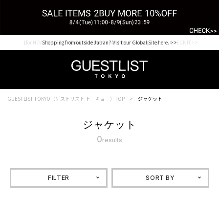
【for NEW MEMBER】新規会員様1000Point Present Campaign CHECK IT>>
Shopping from outside Japan? Visit our Global Site here. >>
GUESTLIST TOKYO（ゲストリスト トーキョー）TOP
ジャケット
ジャケット
0
results
FILTER
SORT BY