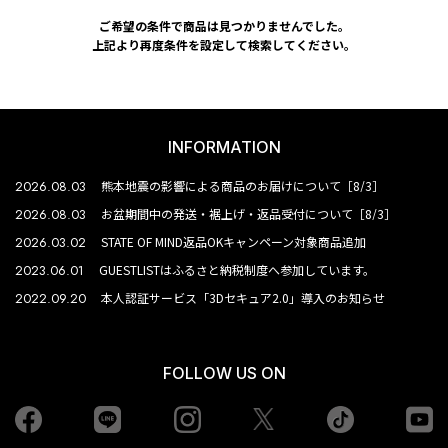
ご希望の条件で商品は見つかりませんでした。
上記より再度条件を設定して検索してください。
INFORMATION
2026.08.03
熊本地震の影響による商品のお届けについて［8/3］
2026.08.03
お盆期間中の発送・裾上げ・返品受付について［8/3］
2026.03.02
STATE OF MIND返品OKキャンペーン対象商品追加
2023.06.01
GUESTLISTはふるさと納税制度へ参加しています。
2022.09.20
本人認証サービス「3Dセキュア2.0」導入のお知らせ
FOLLOW US ON
Facebook
LINE
Instagram
tiktok
yo
Twiiter