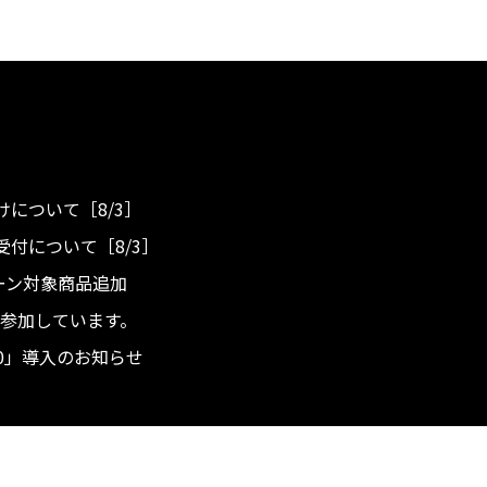
について［8/3］
付について［8/3］
ンペーン対象商品追加
度へ参加しています。
.0」導入のお知らせ