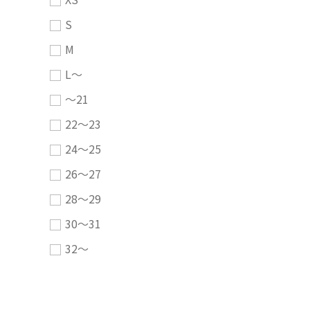
S
M
L～
～21
22～23
24～25
26～27
28～29
30～31
32～