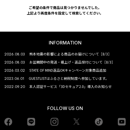
ご希望の条件で商品は見つかりませんでした。
上記より再度条件を設定して検索してください。
INFORMATION
2026.08.03
熊本地震の影響による商品のお届けについて［8/3］
2026.08.03
お盆期間中の発送・裾上げ・返品受付について［8/3］
2026.03.02
STATE OF MIND返品OKキャンペーン対象商品追加
2023.06.01
GUESTLISTはふるさと納税制度へ参加しています。
2022.09.20
本人認証サービス「3Dセキュア2.0」導入のお知らせ
FOLLOW US ON
Facebook
LINE
Instagram
tiktok
yo
Twiiter