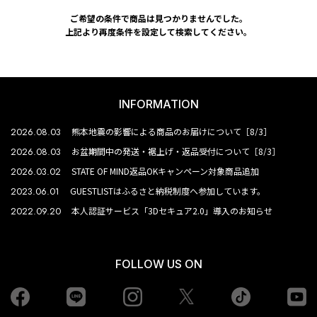
ご希望の条件で商品は見つかりませんでした。
上記より再度条件を設定して検索してください。
INFORMATION
2026.08.03
熊本地震の影響による商品のお届けについて［8/3］
2026.08.03
お盆期間中の発送・裾上げ・返品受付について［8/3］
2026.03.02
STATE OF MIND返品OKキャンペーン対象商品追加
2023.06.01
GUESTLISTはふるさと納税制度へ参加しています。
2022.09.20
本人認証サービス「3Dセキュア2.0」導入のお知らせ
FOLLOW US ON
Facebook
LINE
Instagram
tiktok
yo
Twiiter