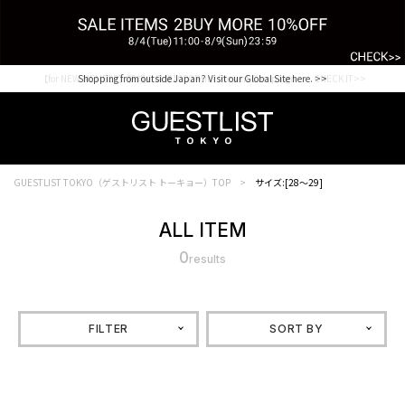
【for NEW MEMBER】新規会員様1000Point Present Campaign CHECK IT>>
Shopping from outside Japan? Visit our Global Site here. >>
GUESTLIST TOKYO（ゲストリスト トーキョー）TOP
サイズ:[28～29]
ALL ITEM
0
results
FILTER
SORT BY