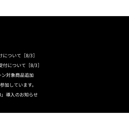
について［8/3］
付について［8/3］
ンペーン対象商品追加
度へ参加しています。
.0」導入のお知らせ