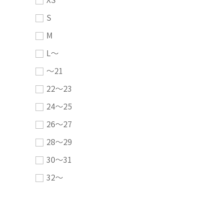
S
M
L～
～21
22～23
24～25
26～27
28～29
30～31
32～