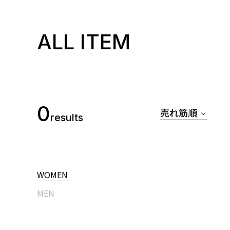
ALL ITEM
0
売れ筋順
results
WOMEN
MEN