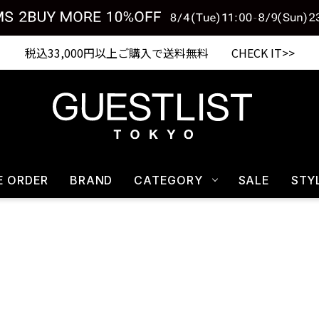
Shopping from outside Japan? Visit our Global Site here. >>
税込33,000円以上ご購入で送料無料 CHECK IT>>
E ORDER
BRAND
CATEGORY
SALE
STY