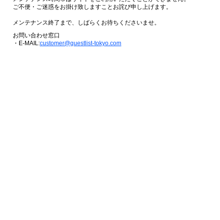
ご不便・ご迷惑をお掛け致しますことお詫び申し上げます。
メンテナンス終了まで、しばらくお待ちくださいませ。
お問い合わせ窓口
・E-MAIL:
customer@guestlist-tokyo.com