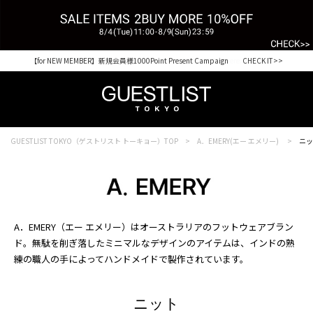
【for NEW MEMBER】新規会員様1000Point Present Campaign CHECK IT>>
Shopping from outside Japan? Visit our Global Site here. >>
GUESTLIST TOKYO（ゲストリスト トーキョー）TOP
A．EMERY(エー エメリー)
ニッ
A．EMERY（エー エメリー）はオーストラリアのフットウェアブラン
ド。無駄を削ぎ落したミニマルなデザインのアイテムは、インドの熟
練の職人の手によってハンドメイドで製作されています。
ニット