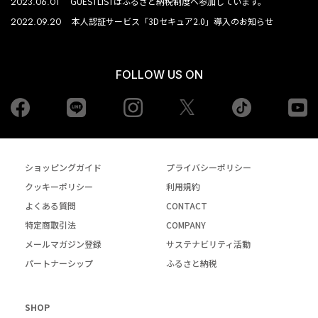
2023.06.01
GUESTLISTはふるさと納税制度へ参加しています。
2022.09.20
本人認証サービス「3Dセキュア2.0」導入のお知らせ
FOLLOW US ON
Facebook
LINE
Instagram
tiktok
yo
Twiiter
ショッピングガイド
プライバシーポリシー
クッキーポリシー
利用規約
よくある質問
CONTACT
特定商取引法
COMPANY
メールマガジン登録
サステナビリティ活動
パートナーシップ
ふるさと納税
SHOP