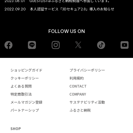
2023.06.01
GUESTLISTはふるさと納税制度へ参加しています。
2022.09.20
本人認証サービス「3Dセキュア2.0」導入のお知らせ
FOLLOW US ON
Facebook
LINE
Instagram
tiktok
yo
Twiiter
ショッピングガイド
プライバシーポリシー
クッキーポリシー
利用規約
よくある質問
CONTACT
特定商取引法
COMPANY
メールマガジン登録
サステナビリティ活動
パートナーシップ
ふるさと納税
SHOP