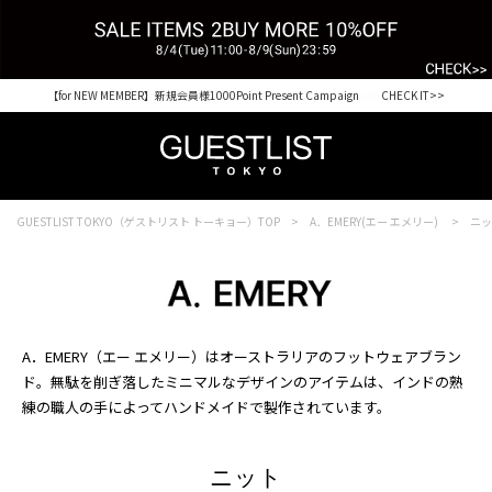
【for NEW MEMBER】新規会員様1000Point Present Campaign CHECK IT>>
Shopping from outside Japan? Visit our Global Site here. >>
GUESTLIST TOKYO（ゲストリスト トーキョー）TOP
A．EMERY(エー エメリー)
ニ
A．EMERY（エー エメリー）はオーストラリアのフットウェアブラン
ド。無駄を削ぎ落したミニマルなデザインのアイテムは、インドの熟
練の職人の手によってハンドメイドで製作されています。
ニット