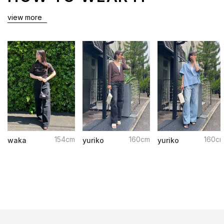
view more
154cm
160cm
160c
waka
yuriko
yuriko