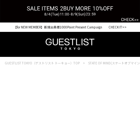
【for NEW MEMBER】新規会員様1000Point Present Campaign CHECK IT>>
GUESTLIST TOKYO（ゲストリスト トーキョー）TOP
STATE OF MIND(ステートオブマイン