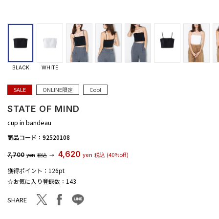
BLACK
WHITE
SALE
ONLINE限定
Cool
STATE OF MIND
cup in bandeau
商品コード：
92520108
4,620
(40%off)
7,700
→
yen
税込
yen
税込
獲得ポイント：
126pt
☆お気に入り登録数：
143
facebook
line
twitter
SHARE