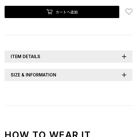
お
カートへ追加
ITEM DETAILS
SIZE & INFORMATION
HOW TO WEAR IT