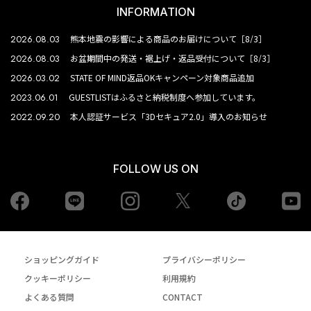
INFORMATION
2026.08.03
熊本地震の影響による商品のお届けについて［8/3］
2026.08.03
お盆期間中の発送・裾上げ・返品受付について［8/3］
2026.03.02
STATE OF MIND返品OKキャンペーン対象商品追加
2023.06.01
GUESTLISTはふるさと納税制度へ参加しています。
2022.09.20
本人認証サービス「3Dセキュア2.0」導入のお知らせ
FOLLOW US ON
Facebook
LINE
Instagram
tiktok
yo
Twiiter
ショッピングガイド
プライバシーポリシー
クッキーポリシー
利用規約
よくある質問
CONTACT