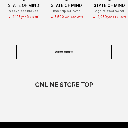
STATE OF MIND
STATE OF MIND
STATE OF MIND
sleeveless blouse
back zip pullover
logo relaxed sweat
4,125
5,500
4,950
→
yen
(50%off)
→
yen
(50%off)
→
yen
(40%off)
view more
ONLINE STORE TOP