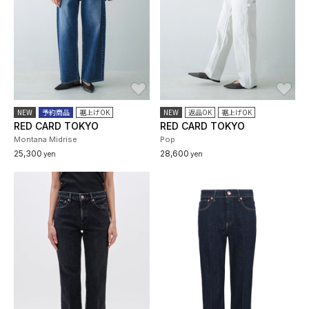
お気に入り
お
NEW
予約商品
裾上げOK
NEW
返品OK
裾上げOK
RED CARD TOKYO
RED CARD TOKYO
Montana Midrise
Pop
25,300
28,600
yen
yen