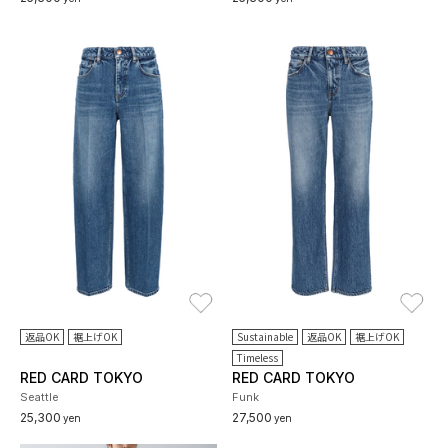
お気に入り
お
返品OK
裾上げOK
Sustainable
返品OK
裾上げOK
Timeless
RED CARD TOKYO
RED CARD TOKYO
Seattle
Funk
25,300
27,500
yen
yen