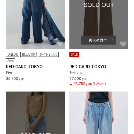
SOLD OUT
再入荷受付
お気に入り
お
返品OK
裾上げOK
ライトオンス
SALE
Aero
RED CARD TOKYO
RED CARD TOKYO
Pier
Twilight
35,200
27,500
yen
yen
13,750yen
→
(50%off)