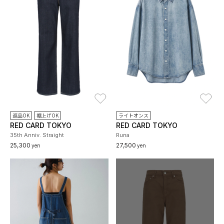
お気に入り
お
返品OK
裾上げOK
ライトオンス
RED CARD TOKYO
RED CARD TOKYO
35th Anniv. Straight
Runa
25,300
27,500
yen
yen