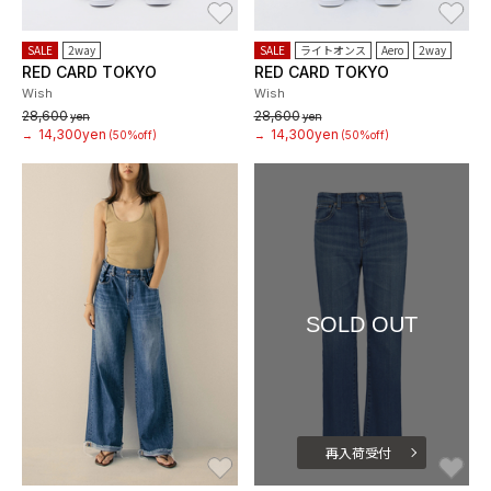
お気に入り
お
SALE
2way
SALE
ライトオンス
Aero
2way
RED CARD TOKYO
RED CARD TOKYO
Wish
Wish
28,600
28,600
yen
yen
14,300yen
14,300yen
→
(50%off)
→
(50%off)
SOLD OUT
再入荷受付
お気に入り
お