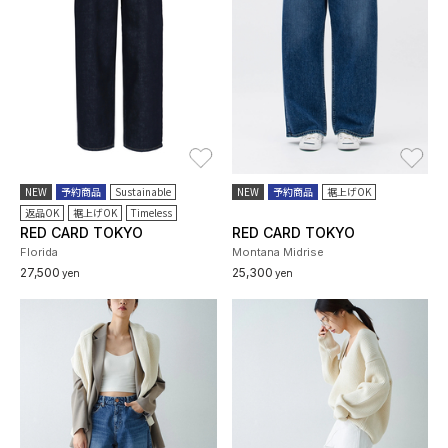
お気に入り
お
NEW
予約商品
Sustainable
NEW
予約商品
裾上げOK
返品OK
裾上げOK
Timeless
RED CARD TOKYO
RED CARD TOKYO
Florida
Montana Midrise
27,500
25,300
yen
yen