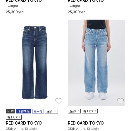
RED CARD TOKYO
RED CARD TOKYO
Twilight
Twilight
25,300
25,300
yen
yen
お気に入り
お
NEW
予約商品
再入荷
返品OK
返品OK
裾上げOK
裾上げOK
RED CARD TOKYO
RED CARD TOKYO
35th Anniv. Straight
35th Anniv. Straight