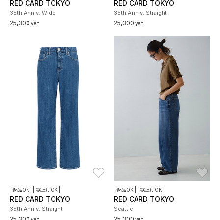
RED CARD TOKYO
RED CARD TOKYO
35th Anniv. Wide
35th Anniv. Straight
25,300
25,300
yen
yen
お気に入り
お
返品OK
裾上げOK
返品OK
裾上げOK
RED CARD TOKYO
RED CARD TOKYO
35th Anniv. Straight
Seattle
25,300
25,300
yen
yen