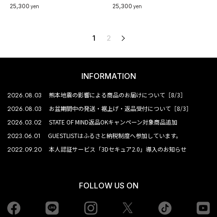
25,300
25,300
yen
yen
1
2
次へ
INFORMATION
2026.08.03
熊本地震の影響による商品のお届けについて［8/3］
2026.08.03
お盆期間中の発送・裾上げ・返品受付について［8/3］
2026.03.02
STATE OF MIND返品OKキャンペーン対象商品追加
2023.06.01
GUESTLISTはふるさと納税制度へ参加しています。
2022.09.20
本人認証サービス「3Dセキュア2.0」導入のお知らせ
FOLLOW US ON
Facebook
LINE
Instagram
tiktok
yo
Twiiter