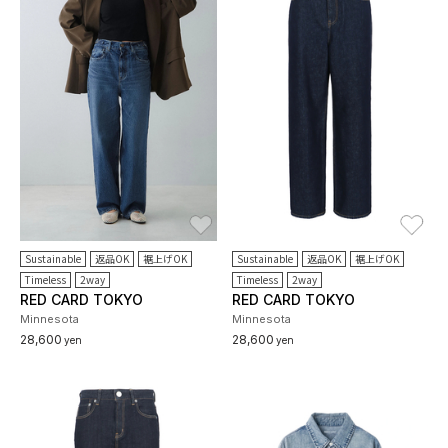
お気に入り
お
Sustainable
返品OK
裾上げOK
Sustainable
返品OK
裾上げOK
Timeless
2way
Timeless
2way
RED CARD TOKYO
RED CARD TOKYO
Minnesota
Minnesota
28,600
28,600
yen
yen