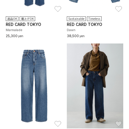
お気に入り
お
返品OK
裾上げOK
Sustainable
Timeless
RED CARD TOKYO
RED CARD TOKYO
Marmalade
Dawn
25,300
38,500
yen
yen
お気に入り
お