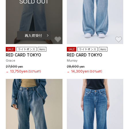
SOLD OUT
再入荷受付
お気に入り
お
SALE
ライトオンス
Aero
SALE
ライトオンス
Aero
RED CARD TOKYO
RED CARD TOKYO
Grace
Murray
27,500
28,600
yen
yen
13,750yen
14,300yen
→
(50%off)
→
(50%off)