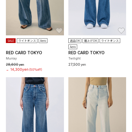
お気に入り
お
SALE
ライトオンス
Aero
返品OK
裾上げOK
ライトオンス
Aero
RED CARD TOKYO
RED CARD TOKYO
Murray
Twilight
28,600
27,500
yen
yen
14,300yen
→
(50%off)