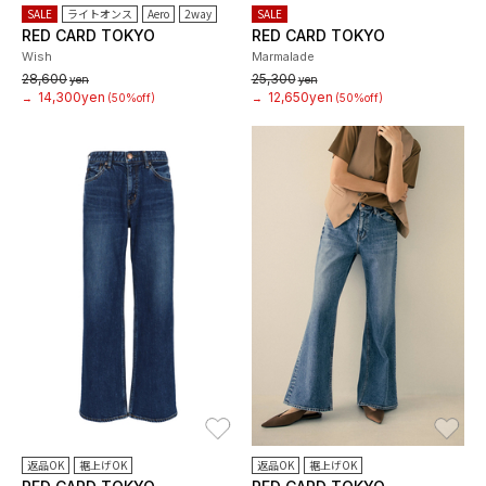
SALE
ライトオンス
Aero
2way
SALE
RED CARD TOKYO
RED CARD TOKYO
Wish
Marmalade
28,600
25,300
yen
yen
14,300yen
12,650yen
→
(50%off)
→
(50%off)
お気に入り
お
返品OK
裾上げOK
返品OK
裾上げOK