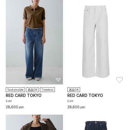
お気に入り
お
Sustainable
返品OK
Timeless
返品OK
RED CARD TOKYO
RED CARD TOKYO
Edit
Edit
28,600
28,600
yen
yen