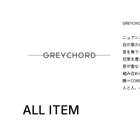
GREYC
ニュアンス
白か黒か
音を奏で
日常を豊
音が重な
組み合わ
線＝COR
人と人、
ALL ITEM