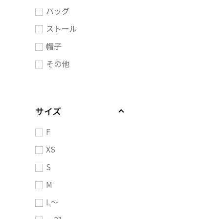
バッグ
ストール
帽子
その他
サイズ
F
XS
S
M
L～