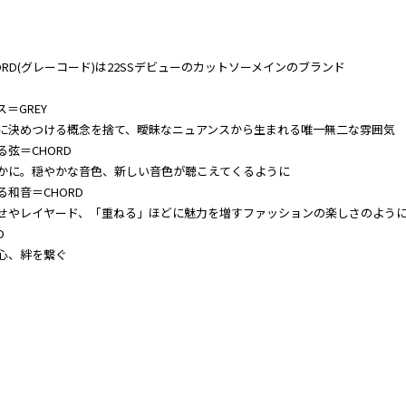
HORD(グレーコード)は22SSデビューのカットソーメインのブランド
＝GREY
に決めつける概念を捨て、曖昧なニュアンスから生まれる唯一無二な雰囲気
る弦＝CHORD
かに。穏やかな音色、新しい音色が聴こえてくるように
る和音＝CHORD
せやレイヤード、「重ねる」ほどに魅力を増すファッションの楽しさのよう
D
心、絆を繋ぐ