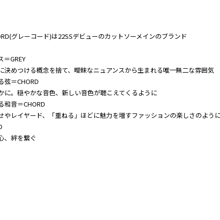
HORD(グレーコード)は22SSデビューのカットソーメインのブランド
＝GREY
に決めつける概念を捨て、曖昧なニュアンスから生まれる唯一無二な雰囲気
る弦＝CHORD
かに。穏やかな音色、新しい音色が聴こえてくるように
る和音＝CHORD
せやレイヤード、「重ねる」ほどに魅力を増すファッションの楽しさのよう
D
心、絆を繋ぐ