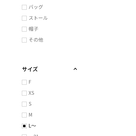
バッグ
ストール
帽子
その他
サイズ
F
XS
S
M
L～